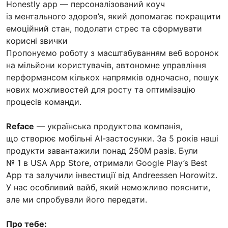
Honestly app — персоналізований коуч
із ментального здоров’я, який допомагає покращити
емоційний стан, подолати стрес та сформувати
корисні звички
Пропонуємо роботу з масштабуванням веб воронок
на мільйони користувачів, автономне управління
перформансом кількох напрямків одночасно, пошук
нових можливостей для росту та оптимізацію
процесів команди.
Reface
— українська продуктова компанія,
що створює мобільні АІ-застосунки. За 5 років наші
продукти завантажили понад 250М разів. Були
№ 1 в USA App Store, отримали Google Play’s Best
App та залучили інвестиції від Andreessen Horowitz.
У нас особливий вайб, який неможливо пояснити,
але ми спробували його передати.
Про тебе: