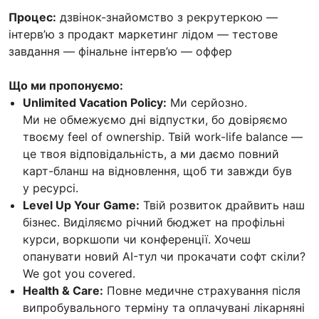
Процес:
дзвінок-знайомство з рекрутеркою —
інтерв’ю з продакт маркетинг лідом — тестове
завдання — фінальне інтерв’ю — оффер
Що ми пропонуємо:
Unlimited Vacation Policy:
Ми серйозно.
Ми не обмежуємо дні відпустки, бо довіряємо
твоєму feel of ownership. Твій work-life balance —
це твоя відповідальність, а ми даємо повний
карт-бланш на відновлення, щоб ти завжди був
у ресурсі.
Level Up Your Game:
Твій розвиток драйвить наш
бізнес. Виділяємо річний бюджет на профільні
курси, воркшопи чи конференції. Хочеш
опанувати новий AI-тул чи прокачати софт скіли?
We got you covered.
Health & Care:
Повне медичне страхування після
випробувального терміну та оплачувані лікарняні