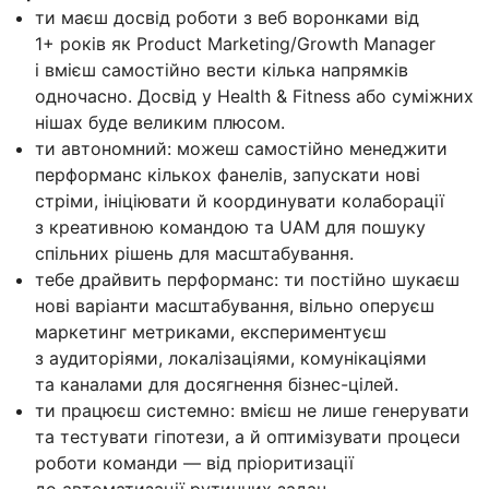
ти маєш досвід роботи з веб воронками від
1+ років як Product Marketing/Growth Manager
і вмієш самостійно вести кілька напрямків
одночасно. Досвід у Health & Fitness або суміжних
нішах буде великим плюсом.
ти автономний: можеш самостійно менеджити
перформанс кількох фанелів, запускати нові
стріми, ініціювати й координувати колаборації
з креативною командою та UAM для пошуку
спільних рішень для масштабування.
тебе драйвить перформанс: ти постійно шукаєш
нові варіанти масштабування, вільно оперуєш
маркетинг метриками, експериментуєш
з аудиторіями, локалізаціями, комунікаціями
та каналами для досягнення бізнес-цілей.
ти працюєш системно: вмієш не лише генерувати
та тестувати гіпотези, а й оптимізувати процеси
роботи команди — від пріоритизації
до автоматизації рутинних задач.