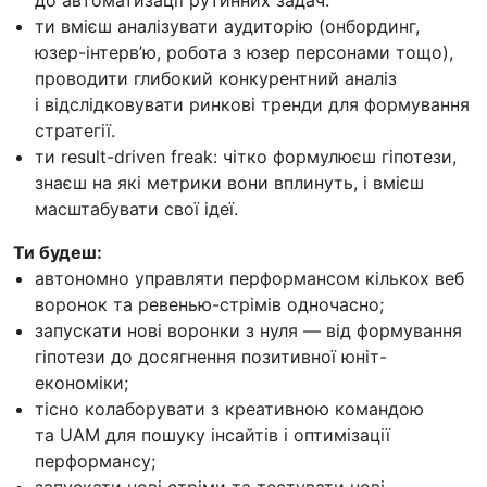
ти вмієш аналізувати аудиторію (онбординг,
юзер-інтерв’ю, робота з юзер персонами тощо),
проводити глибокий конкурентний аналіз
і відслідковувати ринкові тренди для формування
стратегії.
ти result-driven freak: чітко формулюєш гіпотези,
знаєш на які метрики вони вплинуть, і вмієш
масштабувати свої ідеї.
Ти будеш:
автономно управляти перформансом кількох веб
воронок та ревенью-стрімів одночасно;
запускати нові воронки з нуля — від формування
гіпотези до досягнення позитивної юніт-
економіки;
тісно колаборувати з креативною командою
та UAM для пошуку інсайтів і оптимізації
перформансу;
запускати нові стріми та тестувати нові