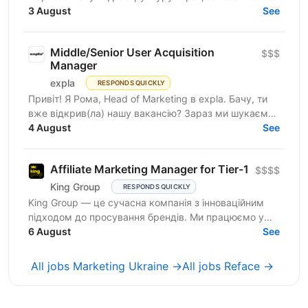
трафіком, швидко тестуємо гіпотези, масштабуємо
3 August
See
те, що дає...
Middle/Senior User Acquisition
$$$
Manager
expla
RESPONDS QUICKLY
Привіт! Я Рома, Head of Marketing в expla. Бачу, ти
вже відкрив(ла) нашу вакансію? Зараз ми шукаємо
сильного User Acquisition Manager, який допоможе...
4 August
See
Affiliate Marketing Manager for Tier-1
$$$$
King Group
RESPONDS QUICKLY
King Group — це сучасна компанія з інноваційним
підходом до просування брендів. Ми працюємо у
сфері iGaming та маємо три успішні українські
6 August
See
бренди...
All jobs Marketing Ukraine →
All jobs Reface →