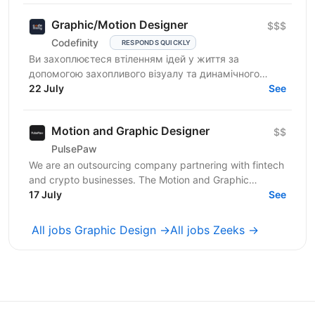
Graphic/Motion Designer
$$$
Codefinity
RESPONDS QUICKLY
Ви захоплюєтеся втіленням ідей у життя за
допомогою захопливого візуалу та динамічного
моушн-дизайну? Codefinity, провідна платформа для
22 July
See
онлайн-навчання,...
Motion and Graphic Designer
$$
PulsePaw
We are an outsourcing company partnering with fintech
and crypto businesses. The Motion and Graphic
Designer role is part of a client ecosystem project...
17 July
See
All jobs Graphic Design →
All jobs Zeeks →