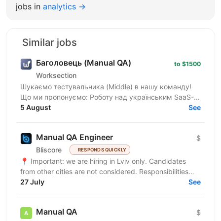
jobs in
analytics →
Similar jobs
Баголовець (Manual QA)
to $1500
Worksection
Шукаємо тестувальника (Middle) в нашу команду!
Що ми пропонуємо: Роботу над українським SaaS-
продуктом, яким користуються тисячі команд і який
5 August
See
постійно...
Manual QA Engineer
$
Bliscore
RESPONDS QUICKLY
📍 Important: we are hiring in Lviv only. Candidates
from other cities are not considered. Responsibilities
Perform manual testing of web...
27 July
See
Manual QA
$