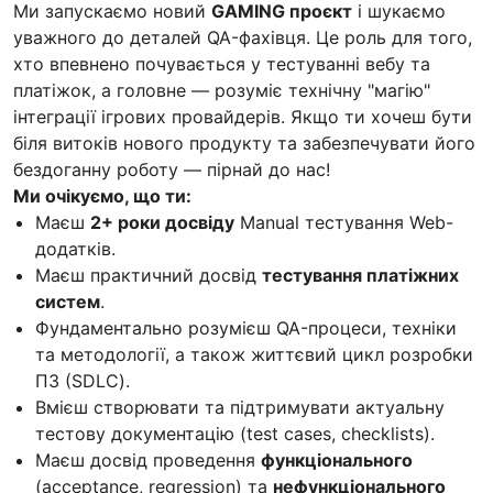
Ми запускаємо новий
GAMING проєкт
і шукаємо
уважного до деталей QA-фахівця. Це роль для того,
хто впевнено почувається у тестуванні вебу та
платіжок, а головне — розуміє технічну "магію"
інтеграції ігрових провайдерів. Якщо ти хочеш бути
біля витоків нового продукту та забезпечувати його
бездоганну роботу — пірнай до нас!
Ми очікуємо, що ти:
Маєш
2+ роки досвіду
Manual тестування Web-
додатків.
Маєш практичний досвід
тестування платіжних
систем
.
Фундаментально розумієш QA-процеси, техніки
та методології, а також життєвий цикл розробки
ПЗ (SDLC).
Вмієш створювати та підтримувати актуальну
тестову документацію (test cases, checklists).
Маєш досвід проведення
функціонального
(acceptance, regression) та
нефункціонального