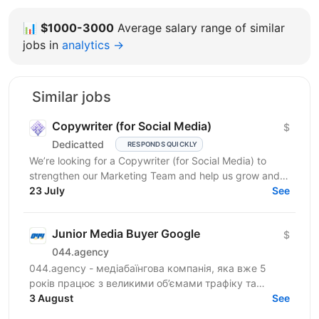
📊
$1000-3000
Average salary range of similar
jobs in
analytics →
Similar jobs
Copywriter (for Social Media)
$
Dedicatted
RESPONDS QUICKLY
We’re looking for a Copywriter (for Social Media) to
strengthen our Marketing Team and help us grow and
23 July
prosper! Location: Ukraine preferred, fully...
See
Junior Media Buyer Google
$
044.agency
044.agency - медіабаїнгова компанія, яка вже 5
років працює з великими об’ємами трафіку та
топовими оферами ринку. За цей час змогли
3 August
See
побудувати процеси...