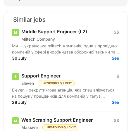
Similar jobs
Middle Support Engineer (L2)
$$
Miltech Company
Ми — українська miltech-компанія, одна з провідних
компаній у сфері виробництва оборонної техніки та
електроніки. У зв’язку з розвитком IT-напрямку...
30 July
See
Support Engineer
$
Eleven
RESPONDS QUICKLY
Eleven - рекрутингова агенція, яка спеціалізується
на пошуку працівників для компаній у галузі
військових технологій. Наша мета - підтримувати
28 July
See
розвиток...
Web Scraping Support Engineer
$$
Massive
RESPONDS QUICKLY