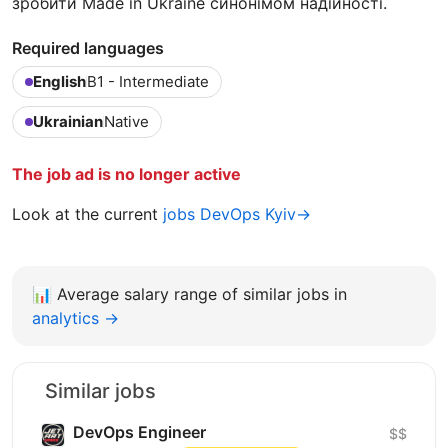
зробити Made in Ukraine синонімом надійності.
Required languages
English
B1 - Intermediate
Ukrainian
Native
The job ad is no longer active
Look at the current
jobs DevOps Kyiv→
📊
Average salary range of similar jobs in
analytics →
Similar jobs
DevOps Engineer
$$