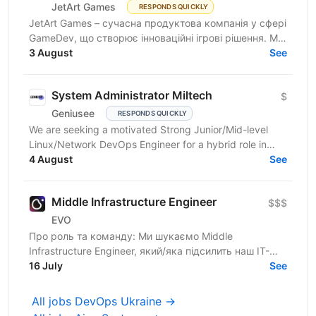
JetArt Games
RESPONDS QUICKLY
JetArt Games – сучасна продуктова компанія у сфері
GameDev, що створює інноваційні ігрові рішення. Ми
розробляємо високопродуктивні ігрові системи з...
3 August
See
System Administrator Miltech
$
Geniusee
RESPONDS QUICKLY
We are seeking a motivated Strong Junior/Mid-level
Linux/Network DevOps Engineer for a hybrid role in
Kyiv. The project is in the MilTech domain (closed...
4 August
See
Middle Infrastructure Engineer
$$$
EVO
Про роль та команду: Ми шукаємо Middle
Infrastructure Engineer, який/яка підсилить наш ІТ-
напрямок. У зв'язку з переїздом в новий офіс та
16 July
See
виокремленням...
All jobs DevOps Ukraine →