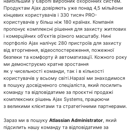
найбільший у Європі виробник охоронних систем.
Продуктам Ajax довіряють уже понад 4,5 мільйони
кінцевих користувачів і 330 тисяч PRO-
користувачів у більш ніж 180 країнах. Компанія
пропонує комплексні рішення для захисту житлових
і комерційних об'єктів різного масштабу. Нині
портфоліо Ajax налічує 280 пристроїв для захисту
від вторгнення, відеоспостереження, пожежної
безпеки та комфорту й автоматизації. Кожного року
ми демонструємо кратне зростання
як у чисельності команди, так і в кількості
користувачів у всьому світі.Наразі ми знаходимося
в пошуку досвідченого спеціаліста, який посилить
команду та відповідатиме за проєктні продажі
комплексних рішень Ajax Systems, працюючи
з великими клієнтами та стратегічними партнерами.
Зараз ми в пошуку
Atlassian Administrator
, який
підсилить нашу команду та відповідатиме за