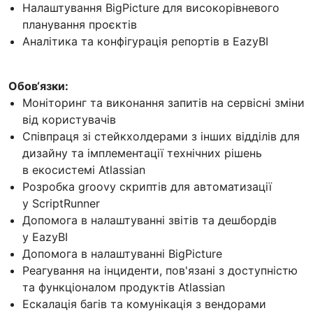
Налаштування BigPicture для високорівневого
планування проєктів
Аналітика та конфігурація репортів в EazyBI
Обов‘язки:
Моніторинг та виконання запитів на сервісні зміни
від користувачів
Співпраця зі стейкхолдерами з інших відділів для
дизайну та імплементації технічних рішень
в екосистемі Atlassian
Розробка groovy скриптів для автоматизації
у ScriptRunner
Допомога в налаштуванні звітів та дешбордів
у EazyBI
Допомога в налаштуванні BigPicture
Реагування на інциденти, пов'язані з доступністю
та функціоналом продуктів Atlassian
Ескалація багів та комунікація з вендорами