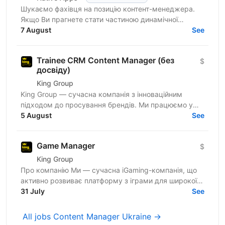
Шукаємо фахівця на позицію контент-менеджера.
Якщо Ви прагнете стати частиною динамічної
команди українського ліцензійного бренду онлайн-
7 August
See
казино і Вас...
Trainee CRM Content Manager (без
$
досвіду)
King Group
King Group — сучасна компанія з інноваційним
підходом до просування брендів. Ми працюємо у
сфері iGaming та маємо три власні успішні
5 August
See
українські бренди...
Game Manager
$
King Group
Про компанію Ми — сучасна iGaming-компанія, що
активно розвиває платформу з іграми для широкої
аудиторії. Наша мета — забезпечити гравцям
31 July
See
найкращий ігровий...
All jobs Content Manager Ukraine →