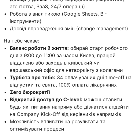
агентства, SaaS, 24/7 операції)
Робота з аналітикою (Google Sheets, BI-
інструменти)
Досвід впровадження змін (change management)
На тебе чекає:
Баланс роботи й життя:
обирай старт робочого
дня з 9:00 до 11:00 за часом Києва, працюй
віддалено або заходь в київський чи
варшавський офіс для нетворкінгу з колегами
Турбота про тебе:
34 оплачуваних дні time-off на
відпустки та свята, 100% оплата лікарняних
Zero бюрократії
Відкритий доступ до C-level:
можеш ставити
будь-які питання напряму або дізнатися апдейти
на Company Kick-Off від керівників напрямків
Можливість впливати на результати та
оптимізувати процеси