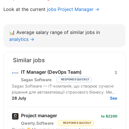
Look at the current
jobs Project Manager →
📊
Average salary range of similar jobs in
analytics →
Similar jobs
IT Manager (DevOps Team)
$
Sagax Software
RESPONDS QUICKLY
Sagax Software — IT-компанія, що створює сучасні
рішення для автоматизації страхового бізнесу. Ми
розробляємо комплексну платформу для страхових
28 July
See
компаній,...
Project manager
to $2200
Qwerty.Software
RESPONDS QUICKLY