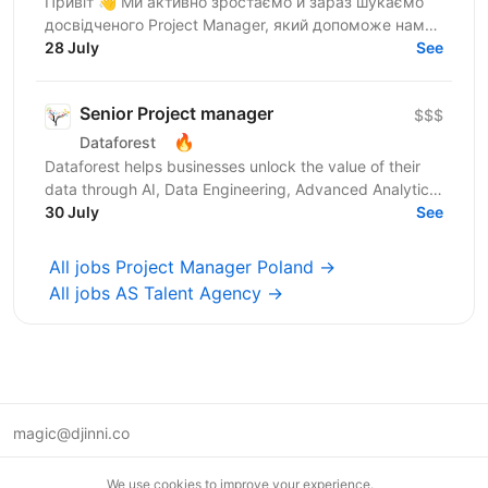
Привіт 👋 Ми активно зростаємо й зараз шукаємо
досвідченого Project Manager, який допоможе нам
масштабувати команди та процеси. Qwerty.Software
28 July
See
— українська...
Senior Project manager
$$$
🔥
Dataforest
Dataforest helps businesses unlock the value of their
data through AI, Data Engineering, Advanced Analytics
and custom Web Product Development. We build...
30 July
See
All jobs Project Manager Poland →
All jobs AS Talent Agency →
magic@djinni.co
Terms of Use
We use cookies to improve your experience.