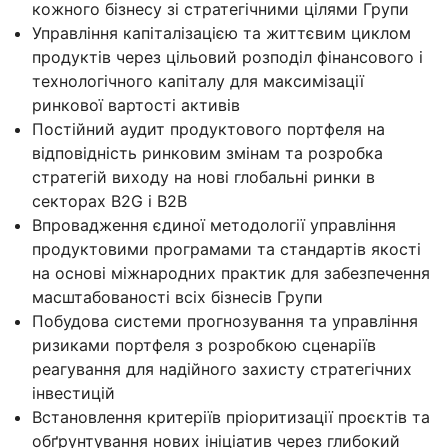
кожного бізнесу зі стратегічними цілями Групи
Управління капіталізацією та життєвим циклом
продуктів через цільовий розподіл фінансового і
технологічного капіталу для максимізації
ринкової вартості активів
Постійний аудит продуктового портфеля на
відповідність ринковим змінам та розробка
стратегій виходу на нові глобальні ринки в
секторах B2G і B2B
Впровадження єдиної методології управління
продуктовими програмами та стандартів якості
на основі міжнародних практик для забезпечення
масштабованості всіх бізнесів Групи
Побудова системи прогнозування та управління
ризиками портфеля з розробкою сценаріїв
реагування для надійного захисту стратегічних
інвестицій
Встановлення критеріїв пріоритизації проєктів та
обґрунтування нових ініціатив через глибокий