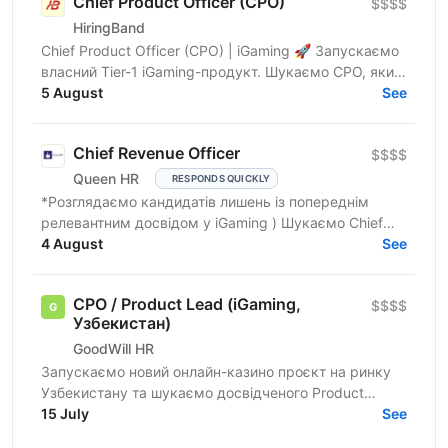
Chief Product Officer (CPO)
$$$$
HiringBand
Chief Product Officer (CPO) | iGaming 🚀 Запускаємо
власний Tier-1 iGaming-продукт. Шукаємо CPO, який
очолить цей напрям. Ми — український
5 August
See
маркетинговий...
Chief Revenue Officer
$$$$
Queen HR
RESPONDS QUICKLY
*Розглядаємо кандидатів лишень із попереднім
релевантним досвідом у iGaming ) Шукаємо Chief
Revenue Officer (iGaming / Product / Revenue), який...
4 August
See
CPO / Product Lead (iGaming,
$$$$
Узбекистан)
GoodWill HR
Запускаємо новий онлайн-казино проєкт на ринку
Узбекистану та шукаємо досвідченого Product
Leader, який візьме на себе розвиток продукту,
15 July
See
формування...