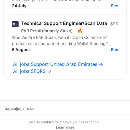
community to test and provide quality feedback on
24 July
See
products,...
Technical Support Engineer\Scan Data
$$$
🔥
PAR Retail (formerly Stuzo)
Who We Are PAR Stuzo, with its Open Commerce®
product suite and patent pending Wallet Steering®
System, empowers Convenience & Fuel Retailers to
6 August
See
gain more...
All jobs Support United Arab Emirates →
All jobs SFORS →
magic@djinni.co
Terms of Use
We use cookies to improve your experience.
Suggest an idea
Learn more