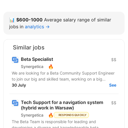
📊
$600-1000
Average salary range of similar
jobs in
analytics →
Similar jobs
Beta Specialist
$$
🔥
Synergetica
We are looking for a Beta Community Support Engineer
to join our big and skilled team, working on a big
navigation system. The navigational app works on...
30 July
See
Tech Support for a navigation system
$$
(hybrid work in Warsaw)
🔥
Synergetica
RESPONDS QUICKLY
The Beta Team is responsible for leading and
developing a diverse and knowledgeable beta