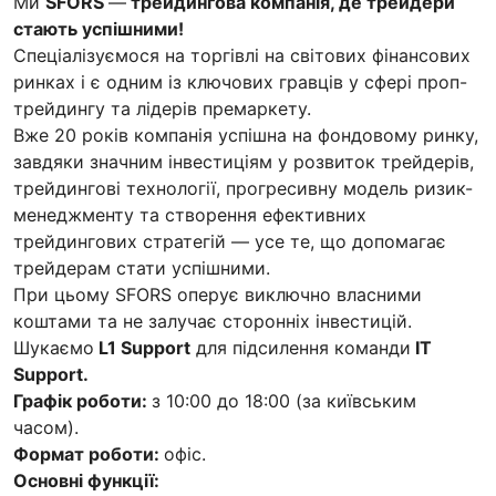
Ми
SFORS
—
трейдингова компанія, де трейдери
стають успішними!
Спеціалізуємося на торгівлі на світових фінансових
ринках і є одним із ключових гравців у сфері проп-
трейдингу та лідерів премаркету.
Вже 20 років компанія успішна на фондовому ринку,
завдяки значним інвестиціям у розвиток трейдерів,
трейдингові технології, прогресивну модель ризик-
менеджменту та створення ефективних
трейдингових стратегій — усе те, що допомагає
трейдерам стати успішними.
При цьому SFORS оперує виключно власними
коштами та не залучає сторонніх інвестицій.
Шукаємо
L1 Support
для підсилення команди
IT
Support.
Графік роботи:
з 10:00 до 18:00 (за київським
часом).
Формат роботи:
офіс.
Основні функції: