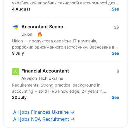
український виробник технологій автономності для
дронів. Рішення компанії кодифіковані за
4 August
See
стандартами НАТО та...
Accountant Senior
$$
🔥
Uklon
Uklon — продуктова сервісна IT-компанія,
розробник однойменного застосунку. Заснована в
Києві у 2010 році, сьогодні Uklon — це екосистема
9 July
See
цифрових...
Financial Accountant
$
Akvelon Tech Ukraine
Requirements: Strong practical background in
accounting + solid IFRS knowledge; 2+ years in
international companies or cross-border (foreign
20 July
See
jurisdiction)...
All jobs Finances Ukraine →
All jobs NDA Recruitment →