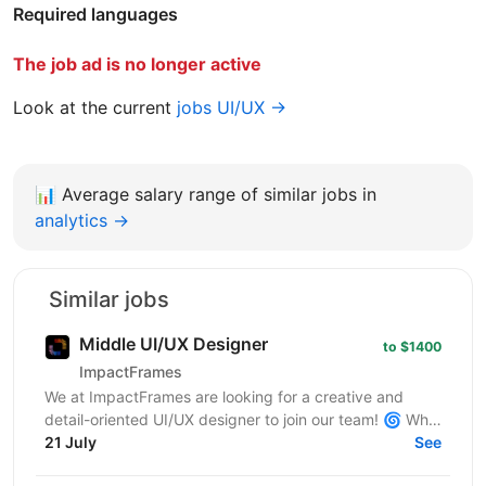
Required languages
The job ad is no longer active
Look at the current
jobs UI/UX →
📊
Average salary range of similar jobs in
analytics →
Similar jobs
Middle UI/UX Designer
to $1400
ImpactFrames
We at ImpactFrames are looking for a creative and
detail-oriented UI/UX designer to join our team! 🌀 Who
we are: ImpactFrames is a motion design studio...
21 July
See