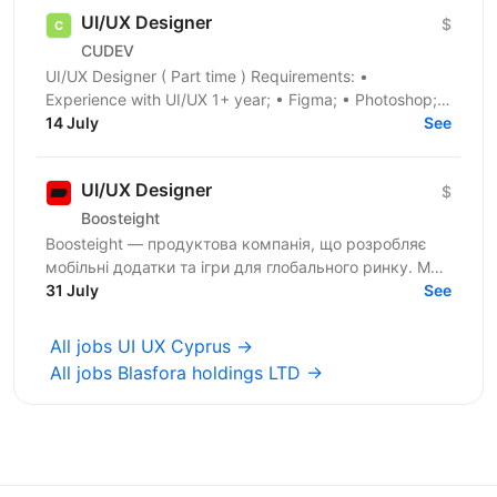
UI/UX Designer
$
CUDEV
UI/UX Designer ( Part time ) Requirements: •
Experience with UI/UX 1+ year; • Figma; • Photoshop; •
Illustrator; • User research; • Guidelines; •...
14 July
See
UI/UX Designer
$
Boosteight
Boosteight — продуктова компанія, що розробляє
мобільні додатки та ігри для глобального ринку. Ми
не просто запускаємо рекламу — ми будуємо
31 July
See
систему...
All jobs UI UX Cyprus →
All jobs Blasfora holdings LTD →