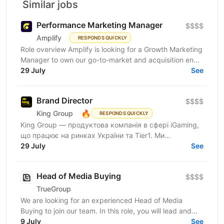
Similar jobs
Performance Marketing Manager
$$$$
Amplify
RESPONDS QUICKLY
Role overview Amplify is looking for a Growth Marketing
Manager to own our go-to-market and acquisition end
to end. This is a hands-on role for someone who...
29 July
See
Brand Director
$$$$
🔥
King Group
RESPONDS QUICKLY
King Group — продуктова компанія в сфері iGaming,
що працює на ринках України та Tier1. Ми
розвиваємо бренди в умовах динамічного та
29 July
See
регульованого...
Head of Media Buying
$$$$
TrueGroup
We are looking for an experienced Head of Media
Buying to join our team. In this role, you will lead and
scale performance marketing operations across...
9 July
See