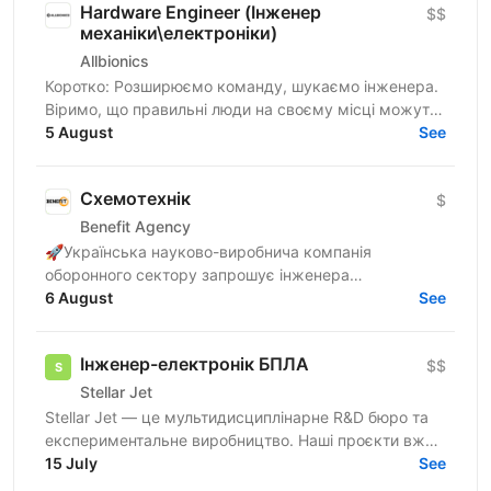
Hardware Engineer (Інженер
$$
механіки\електроніки)
Allbionics
Коротко: Розширюємо команду, шукаємо інженера.
Віримо, що правильні люди на своєму місці можуть
зробити все що потрібно, особливо якщо їм не
5 August
See
заважати....
Схемотехнік
$
Benefit Agency
🚀Українська науково-виробнича компанія
оборонного сектору запрошує інженера
схемотехніка до команди в київський офіс.
6 August
See
Бронювання від мобілізації — з першого...
Інженер-електронік БПЛА
$$
Stellar Jet
Stellar Jet — це мультидисциплінарне R&D бюро та
експериментальне виробництво. Наші проєкти вже
довели свою ефективність, і ми продовжуємо
15 July
See
активну роботу...