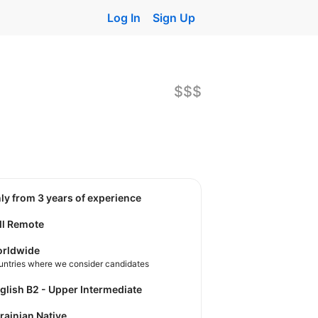
Log In
Sign Up
$$$
nly from 3 years of experience
ll Remote
rldwide
untries where we consider candidates
nglish B2 - Upper Intermediate
krainian Native