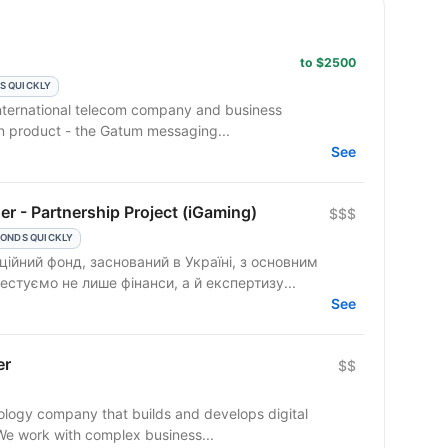
to $2500
S QUICKLY
n product - the Gatum messaging...
See
r - Partnership Project (iGaming)
$$$
ONDS QUICKLY
ційний фонд, заснований в Україні, з основним
естуємо не лише фінанси, а й експертизу...
See
er
$$
ogy company that builds and develops digital
 We work with complex business...