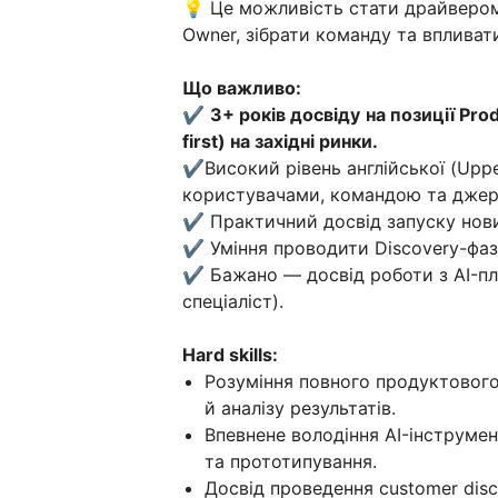
💡 Це можливість стати драйвером
Owner, зібрати команду та впливат
Що важливо:
✔️
3+ років досвіду
на позиції Pro
first) на західні ринки.
✔️Високий рівень англійської (Upp
користувачами, командою та джер
✔️ Практичний досвід запуску нови
✔️ Уміння проводити Discovery-фаз
✔️ Бажано — досвід роботи з AI-пл
спеціаліст).
Hard skills:
Розуміння повного продуктового 
й аналізу результатів.
Впевнене володіння AI-інструмен
та прототипування.
Досвід проведення customer disco