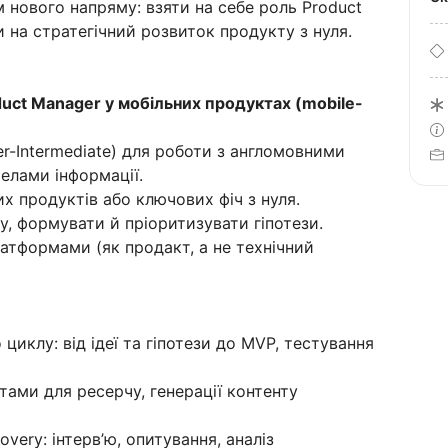
 нового напряму: взяти на себе роль Product
и на стратегічний розвиток продукту з нуля.
duct Manager у мобільних продуктах (mobile-
er-Intermediate) для роботи з англомовними
елами інформації.
х продуктів або ключових фіч з нуля.
у, формувати й пріоритизувати гіпотези.
атформами (як продакт, а не технічний
циклу: від ідеї та гіпотези до MVP, тестування
тами для ресерчу, генерації контенту
very: інтерв’ю, опитування, аналіз