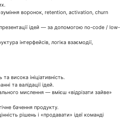
х.
уміння воронок, retention, activation, churn
презентації ідей — за допомогою no-code / low-
ктура інтерфейсів, логіка взаємодії,
 та висока ініціативність.
нні та валідації ідей.
нального мислення — вмієш «відрізати зайве»
гічне бачення продукту.
інність рішень і «продавати» ідеї команді