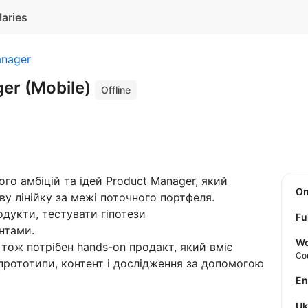
laries
anager
er (Mobile)
Offline
го амбіцій та ідей Product Manager, який
O
 лінійку за межі поточного портфеля.
одукти, тестувати гіпотези
Fu
нтами.
Wo
тож потрібен hands-on продакт, який вміє
Co
прототипи, контент і дослідження за допомогою
E
U