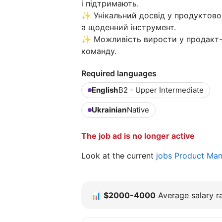
і підтримають.
✨ Унікальний досвід у продуктовом
а щоденний інструмент.
✨ Можливість вирости у продакт-л
команду.
Required languages
English
B2 - Upper Intermediate
Ukrainian
Native
The job ad is no longer active
Look at the current
jobs Product Ma
📊
$2000-4000
Average salary ra