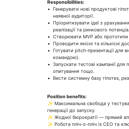
Responsibilities:
Генерувати нові продуктові гіпо
наявної аудиторії.
Пріоритизувати ідеї з урахуванн
реалізації та ринкового потенціа
Створювати MVP або прототипи г
Проводити якісні та кількісні до
Готувати pitch-презентації для вн
командою).
Запускати тестові кампанії для п
опитування тощо.
Вести системну базу гіпотез, резу
Position benefits:
✨ Максимальна свобода у тестуванн
генерації до запуску.
✨ Жодної бюрократії — прямий впл
✨ Робота пліч-о-пліч із CEO та к