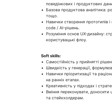
поведінкових і продуктових дани
Базова продуктова аналітика: роз
тощо.
Навички створення прототипів і 
code / AI-рішень.
Розуміння основ UX-дизайну: стру
користувацькі флоу.
Soft skills:
Самостійність у прийнятті рішень
Швидкість у генерації, формулюва
Навички пріоритизації та раціо
на ранніх етапах.
Креативність у підходах і страте
Вміння переконувати, доносити ц
та стейкхолдерам.