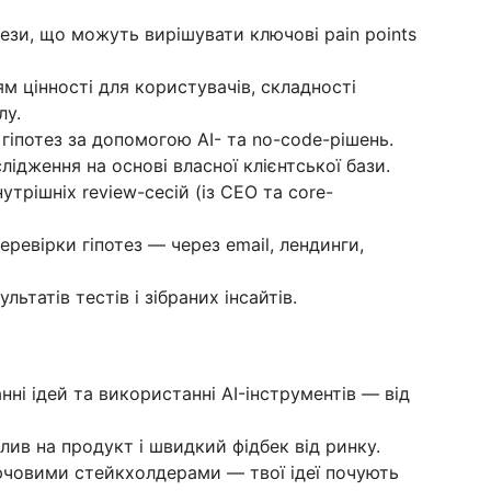
тези, що можуть вирішувати ключові pain points
ям цінності для користувачів, складності
лу.
іпотез за допомогою AI- та no-code-рішень.
слідження на основі власної клієнтської бази.
утрішніх review-сесій (із CEO та core-
еревірки гіпотез — через email, лендинги,
льтатів тестів і зібраних інсайтів.
і ідей та використанні AI-інструментів — від
ив на продукт і швидкий фідбек від ринку.
лючовими стейкхолдерами — твої ідеї почують