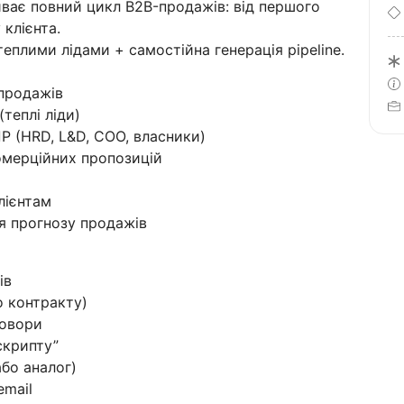
иває повний цикл B2B-продажів: від першого
 клієнта.
теплими лідами + самостійна генерація pipeline.
 продажів
(теплі ліди)
 (HRD, L&D, COO, власники)
комерційних пропозицій
лієнтам
ня прогнозу продажів
ів
до контракту)
говори
скрипту”
або аналог)
email