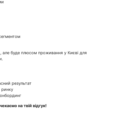
ми
 сегментом
 але буде плюсом проживання у Києві для
и.
асний результат
 ринку
 онбординг
екаємо на твій відгук!