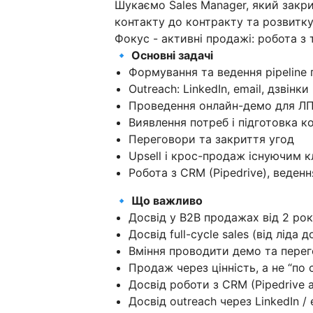
Шукаємо Sales Manager, який закр
контакту до контракту та розвитку
Фокус - активні продажі: робота з 
🔹 Основні задачі
Формування та ведення pipeline
Outreach: LinkedIn, email, дзвінки 
Проведення онлайн-демо для ЛПР
Виявлення потреб і підготовка 
Переговори та закриття угод
Upsell і крос-продаж існуючим к
Робота з CRM (Pipedrive), веден
🔹 Що важливо
Досвід у B2B продажах від 2 рок
Досвід full-cycle sales (від ліда 
Вміння проводити демо та пере
Продаж через цінність, а не “по 
Досвід роботи з CRM (Pipedrive 
Досвід outreach через LinkedIn / 