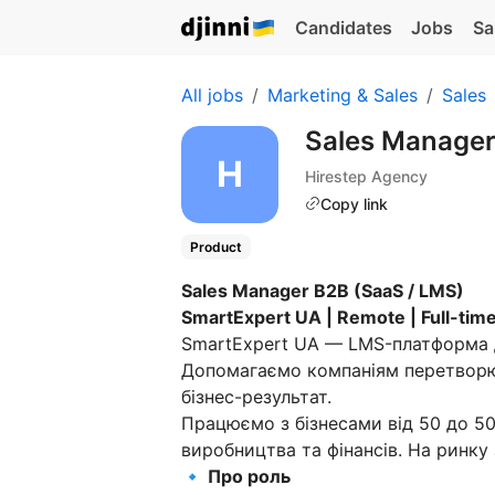
Candidates
Jobs
Sa
All jobs
Marketing & Sales
Sales
Sales Manage
Hirestep Agency
Copy link
Product
Sales Manager B2B (SaaS / LMS)
SmartExpert UA | Remote | Full-tim
SmartExpert UA — LMS-платформа д
Допомагаємо компаніям перетворюв
бізнес-результат.
Працюємо з бізнесами від 50 до 500
виробництва та фінансів. На ринку 
🔹 Про роль