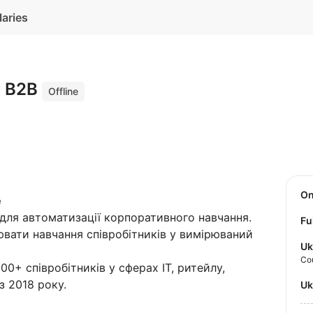
laries
r B2B
Offline
O
e
ля автоматизації корпоративного навчання.
Fu
ати навчання співробітників у вимірюваний
Uk
Co
0+ співробітників у сферах IT, ритейлу,
з 2018 року.
U