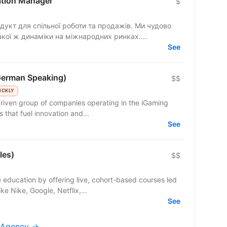
cation Manager
$
гнемо такої ж динаміки на міжнародних ринках....
See
German Speaking)
$$
ICKLY
riven group of companies operating in the iGaming
 that fuel innovation and...
See
les)
$$
 education by offering live, cohort-based courses led
e Nike, Google, Netflix,...
See
p Agency →