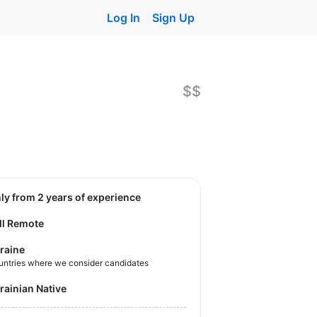
Log In
Sign Up
$$
nly from 2 years of experience
ll Remote
raine
untries where we consider candidates
krainian Native