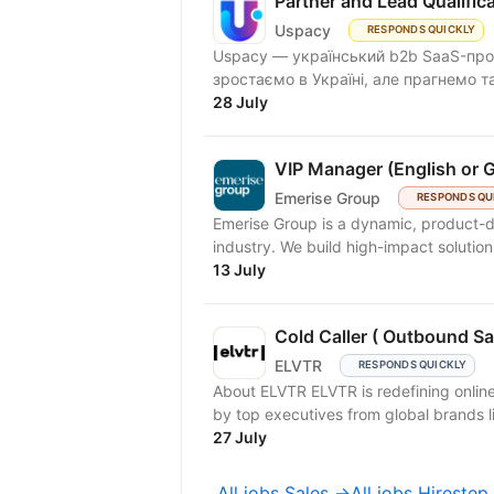
Partner and Lead Qualifi
Uspacy
RESPONDS QUICKLY
Uspacy — український b2b SaaS-продукт для спільної роботи та продажів. Ми чудово
зростаємо в Україні, але пра
28 July
VIP Manager (English or 
Emerise Group
RESPONDS QU
Emerise Group is a dynamic, product-d
industry. We build high-impact solutions
13 July
Cold Caller ( Outbound Sa
ELVTR
RESPONDS QUICKLY
About ELVTR ELVTR is redefining online
by top executives from global brands lik
27 July
All jobs Sales →
All jobs Hireste