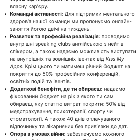
власну карʼєру.
Командні активності:
Для підтримки ментального
здоров’я нашої команди ми пропонуємо онлайн-
заняття йогою двічі на тиждень.
Розвиток та професійна реалізація:
проводимо
внутрішні speaking clubs англійською з нейтів
спікером, а також надаємо можливість виступати
на внутрішніх та зовнішніх івентах від
Kiss My
Apps
. Крім цього ти матимеш річний бюджет на
покриття до 50% професійних конференцій,
освітніх подій та івентів.
Додаткові бенефіти, де ти обираєш:
надаємо
фіксований бюджет на рік з якого ти сам
обираєш, яку статтю витрат покрити: 50% від
медстрахування, психотерапії, спорту чи
стоматології. А також 40 днів оплачуваного
відпочинку та лікарняних без привʼязки до дат.
Опора в умовах війни:
забезпечуємо кожного