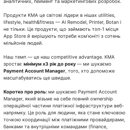
аналітичних, пеймент та маркетингових розробок.
Продукти KMA це світові лідери в нішах utilities,
lifestyle, health&fitness — AI Remodel, Printer, Botan і
не тільки. Це продукти, що займають топ-1 місця
App Store й вирішують потреби комʼюніті з сотень
мільйонів людей.
Наш темп — це наш competitive advantage. KMA
зростає
мінімум х3 рік до року
— ми шукаємо
Payment Account Manager
, того, хто допоможе
масштабуватись ще швидше.
Коротко про роль:
ми шукаємо Payment Account
Manager, який візьме на себе повний ownership
операційної частини платіжної інфраструктури веб-
напрямку. Це роль для людини, яка стане ключовою
точкою координації між платіжними провайдерами,
банками та внутрішніми командами (finance,