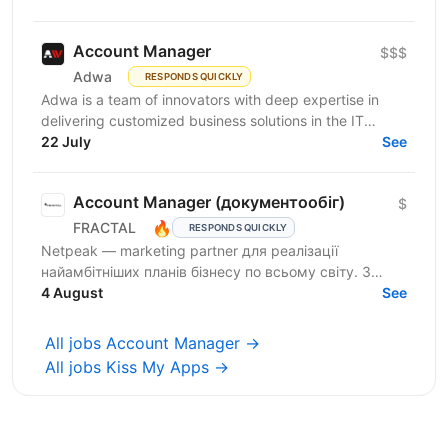
створюємо всі умови...
Account Manager
$$$
Adwa
RESPONDS QUICKLY
Adwa is a team of innovators with deep expertise in
delivering customized business solutions in the IT
sector. We are looking for an outgoing extrovert and...
22 July
See
Account Manager (документообіг)
$
🔥
FRACTAL
RESPONDS QUICKLY
Netpeak — marketing partner для реалізації
найамбітніших планів бізнесу по всьому світу. З
Netpeak можна більше. Агенція надає повний спектр
4 August
See
маркетингових...
All jobs Account Manager →
All jobs Kiss My Apps →