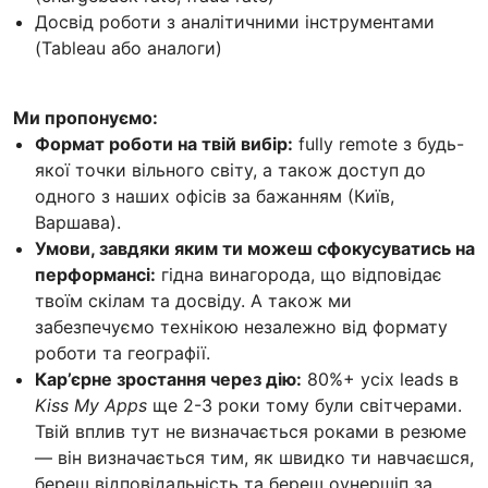
Досвід роботи з аналітичними інструментами
(Tableau або аналоги)
Ми пропонуємо:
Формат роботи на твій вибір:
fully remote з будь-
якої точки вільного світу, а також доступ до
одного з наших офісів за бажанням (Київ,
Варшава).
Умови, завдяки яким ти можеш сфокусуватись на
перформансі:
гідна винагорода, що відповідає
твоїм скілам та досвіду. А також ми
забезпечуємо технікою незалежно від формату
роботи та географії.
Кар’єрне зростання через дію:
80%+ усіх leads в
Kiss My Apps
ще 2-3 роки тому були світчерами.
Твій вплив тут не визначається роками в резюме
— він визначається тим, як швидко ти навчаєшся,
береш відповідальність та береш оунершіп за