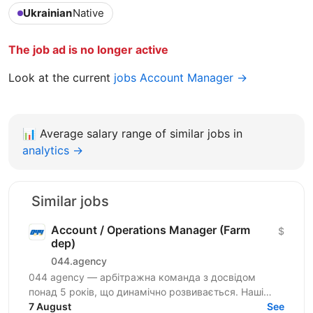
Ukrainian
Native
The job ad is no longer active
Look at the current
jobs Account Manager →
📊
Average salary range of similar jobs in
analytics →
Similar jobs
Account / Operations Manager (Farm
$
dep)
044.agency
044 agency — арбітражна команда з досвідом
понад 5 років, що динамічно розвивається. Наші
співробітники — наша головна цінність, тому ми
7 August
See