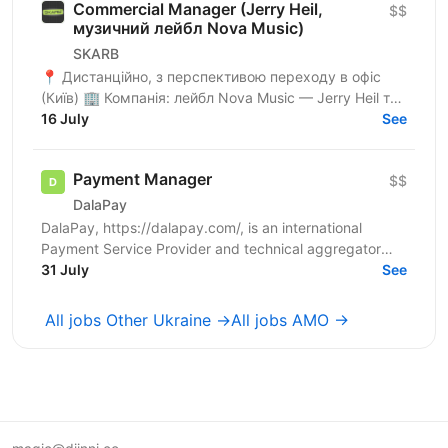
Commercial Manager (Jerry Heil,
$$
музичний лейбл Nova Music)
SKARB
📍 Дистанційно, з перспективою переходу в офіс
(Київ) 🏢 Компанія: лейбл Nova Music — Jerry Heil та
16 July
інші артисти. 🕤 Зайнятість: повна. 🔎 Про роль Ми...
See
Payment Manager
$$
DalaPay
DalaPay, https://dalapay.com/, is an international
Payment Service Provider and technical aggregator
that provides comprehensive payment solutions for...
31 July
See
All jobs Other Ukraine →
All jobs AMO →