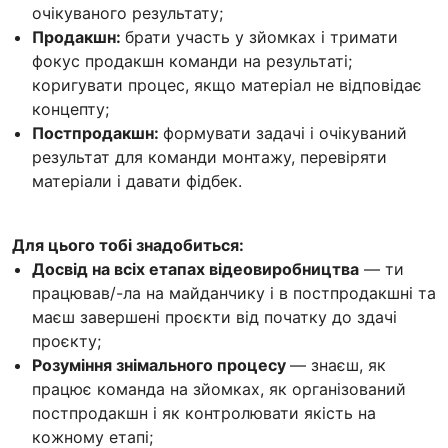
очікуваного результату;
Продакшн:
брати участь у зйомках і тримати
фокус продакшн команди на результаті;
коригувати процес, якщо матеріал не відповідає
концепту;
Постпродакшн:
формувати задачі і очікуваний
результат для команди монтажу, перевіряти
матеріали і давати фідбек.
Для цього тобі знадобиться:
Досвід на всіх етапах відеовиробництва
— ти
працював/-ла на майданчику і в постпродакшні та
маєш завершені проєкти від початку до здачі
проєкту;
Розуміння знімального процесу
— знаєш, як
працює команда на зйомках, як організований
постпродакшн і як контролювати якість на
кожному етапі;