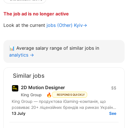
The job ad is no longer active
Look at the current
jobs (Other) Kyiv→
📊
Average salary range of similar jobs in
analytics →
Similar jobs
2D Motion Designer
$$
🔥
King Group
RESPONDS QUICKLY
King Group — продуктова iGaming-компанія, що
розвиває 20+ ліцензійних брендів на ринках України
та Tier 1. Більше 1 000 спеціалістів і 4 000 000+...
13 July
See