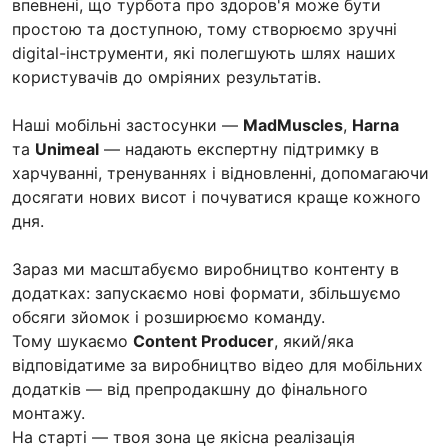
впевнені, що турбота про здоров'я може бути
простою та доступною, тому створюємо зручні
digital-інструменти, які полегшують шлях наших
користувачів до омріяних результатів.
Наші мобільні застосунки —
MadMuscles
,
Harna
та
Unimeal
— надають експертну підтримку в
харчуванні, тренуваннях і відновленні, допомагаючи
досягати нових висот і почуватися краще кожного
дня.
Зараз ми масштабуємо виробництво контенту в
додатках: запускаємо нові формати, збільшуємо
обсяги зйомок і розширюємо команду.
Тому шукаємо
Content Producer
, який/яка
відповідатиме за виробництво відео для мобільних
додатків — від препродакшну до фінального
монтажу.
На старті — твоя зона це якісна реалізація