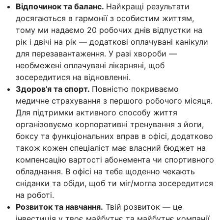
Відпочинок та баланс.
Найкращі результати
досягаються в гармонії з особистим життям,
тому ми надаємо 20 робочих днів відпустки на
рік і двічі на рік — додаткові оплачувані канікули
для перезавантаження. У разі хвороби —
необмежені оплачувані лікарняні, щоб
зосередитися на відновленні.
Здоров’я та спорт.
Повністю покриваємо
медичне страхування з першого робочого місяця.
Для підтримки активного способу життя
організовуємо корпоративні тренування з йоги,
боксу та функціональних вправ в офісі, додатково
також кожен спеціаліст має власний бюджет на
компенсацію вартості абонемента чи спортивного
обладнання. В офісі на тебе щоденно чекають
сніданки та обіди, щоб ти міг/могла зосередитися
на роботі.
Розвиток та навчання.
Твій розвиток — це
інвестиція у твоє майбутнє та майбутнє компанії.