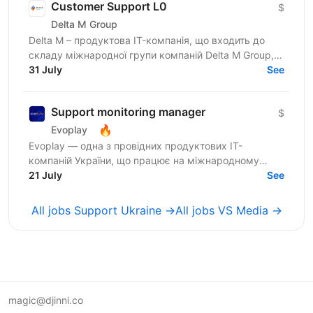
Customer Support L0
$
Delta M Group
Delta M – продуктова IT-компанія, що входить до
складу міжнародної групи компаній Delta M Group,
яка вже понад 18 років успішно працює на території
31 July
See
України,...
Support monitoring manager
$
🔥
Evoplay
Evoplay — одна з провідних продуктових IT-
компаній України, що працює на міжнародному
ринку та створює комплексні B2B-рішення для
21 July
See
індустрії онлайн-ігор. У...
All jobs Support Ukraine →
All jobs VS Media →
magic@djinni.co