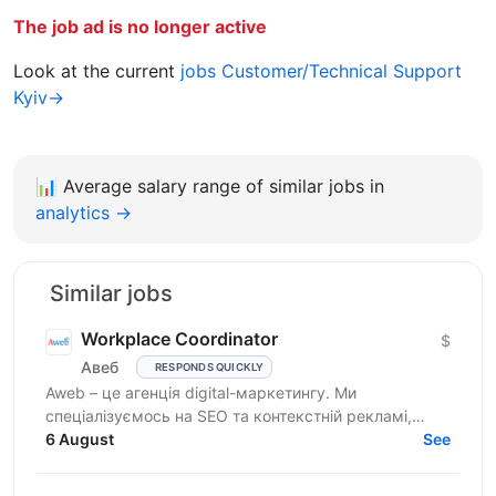
The job ad is no longer active
Look at the current
jobs Customer/Technical Support
Kyiv→
📊
Average salary range of similar jobs in
analytics →
Similar jobs
Workplace Coordinator
$
Авеб
RESPONDS QUICKLY
Aweb – це агенція digital-маркетингу. Ми
спеціалізуємось на SEO та контекстній рекламі,
працюємо із середнім бізнесом, як в Україні, так і за
6 August
See
кордоном....