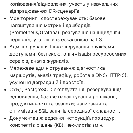
копіювання/відновлення, участь у навчальних
відпрацюваннях DR‑сценаріїв.
Моніторинг і спостережуваність: базове
налаштування метрик і дашбордів
(Prometheus/Grafana), реагування на інциденти
першої/другої ліній із ескалацією на L3.
Адміністрування Linux: керування службами,
доступами, безпекою, оптимізація ресурсоємних
сервісів, аналіз журналів.
Мережеве адміністрування: діагностика
маршрутів, аналіз трафіку, робота з DNS/HTTP(S),
усунення деградацій і простоїв.
СУБД PostgreSQL: експлуатація, резервування/
відновлення, базове налаштування реплікації,
продуктивності та безпеки; написання та
оптимізація SQL‑запитів середньої складності.
Документація: ведення інструкцій/процедур,
конспектів рішень (KB), чек‑листів змін.