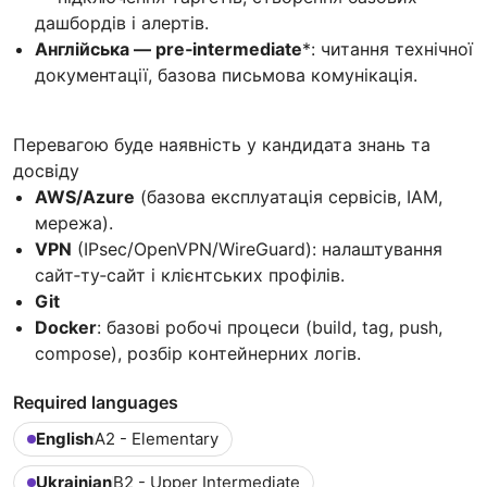
дашбордів і алертів.
Англійська — pre‑intermediate
*: читання технічної
документації, базова письмова комунікація.
Перевагою буде наявність у кандидата знань та
досвіду
AWS/Azure
(базова експлуатація сервісів, IAM,
мережа).
VPN
(IPsec/OpenVPN/WireGuard): налаштування
сайт‑ту‑сайт і клієнтських профілів.
Git
Docker
: базові робочі процеси (build, tag, push,
compose), розбір контейнерних логів.
Required languages
English
A2 - Elementary
Ukrainian
B2 - Upper Intermediate