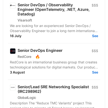
Senior DevOps / Observability
$$$
Engineer (OpenTelemetry, .NET, Azure,
Datadog)
Visarsoft
We are looking for an experienced Senior DevOps /
Observability Engineer to join a long-term international
project focused on building a modern...
16 July
See
Senior DevOps Engineer
$$$
🔥
RedCore
RedCore is an international business group that creates
technological solutions for digital markets. Our products
and services cover fintech, marketing,...
3 August
See
Senior/Lead SRE Networking Specialist
$$$
(IRC298962)
GlobalLogic
Description The “Reduce TMC Variants” project This