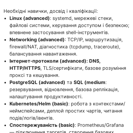
Необхідні навички, досвід і кваліфікації:
Linux (advanced)
: systemd, мережеві стеки,
файлові системи, керування доступом і безпекою;
впевнене застосування shell‑інструментів.
Networking (advanced)
: TCP/IP, маршрутизація,
firewall/NAT, діагностика (tcpdump, traceroute),
балансування навантаження.
Інтернет‑протоколи (advanced): DNS,
HTTP/HTTPS
, TLS/сертифікати, базове розуміння
проксі та кешування.
PostgreSQL (advanced)
та
SQL (medium
:
резервування, відновлення, базова реплікація,
налаштування продуктивності.
Kubernetes/Helm (basic)
: робота з контекстами/
неймспейсами, деплой простих чартів, читання
подів/логів/івентів.
Спостережуваність (basic)
: Prometheus/Grafana
— підключення таргетів, створення базових