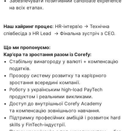
Забезпечувати позитивний candidate experience
на всіх етапах.
Наш хайринг процес
: HR-інтерв’ю → Технічна
співбесіда з HR Lead → Фінальна зустріч з СЕО.
Що ми пропонуємо:
Кар’єра та зростання разом із Corefy:
Стабільну винагороду у валюті + компенсацію
податків.
Прозору систему розвитку та кар’єрного
зростання всередині компанії.
Роботу з українським high-load PayTech
продуктом і реальними викликами.
Доступ до внутрішньої Corefy Academy
та компенсацію зовнішнього навчання.
Підтримку професійних амбіцій і розвиток hard
skills у FinTech-індустрії.