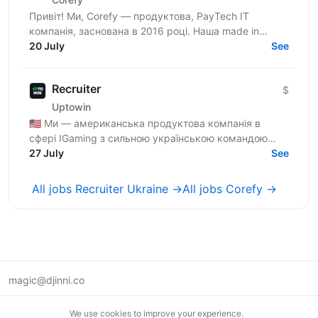
Привіт! Ми, Corefy — продуктова, PayTech IT
компанія, заснована в 2016 році. Наша made in
Ukraine SaaS платформа є технологічним хабом для
20 July
See
оркестрації...
Recruiter
$
Uptowin
🇺🇸 Ми — американська продуктова компанія в
сфері IGaming з сильною українською командою
розробки, яка створює масштабні IT-рішення ринку
27 July
See
USA. Зараз ми в...
All jobs Recruiter Ukraine →
All jobs Corefy →
magic@djinni.co
Terms of Use
We use cookies to improve your experience.