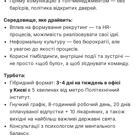
Пряму комунікацію з топ-менеджментом — без
бар’єрів, політика відкритих дверей.
Середовище, яке драйвить:
Вплив на формування рекрутинг — та HR-
процесів, можливість реалізовувати свої ідеї.
Неформальну культуру — без бюрократії, але
з увагою до якості процесів.
Корисні тімбілдинги, внутрішні події та зустрічі —
не просто «щоб було», а щоб з’єднувати команду.
Турбота:
Гібридний формат:
3-4 дні на тиждень в офісі
у Києві
в 5 хвилинах від метро Політехнічний
інститут.
Гнучкий графік, 8-годинний робочий день, 20 днів
оплачуваної відпустки + 10 лікарняних, а також
вихідні на найбільш важливі державні свята.
Консультації з психологом для ментального
балансу.