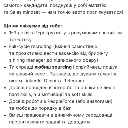
самого» кандидата, поєднуєш у собі емпатію
та Sales mindset — нам точно варто поспілкуватися!
Що ми очікуємо від тебе:
1–3 роки в IT-рекрутингу з розумінням специфіки
тех-стеку.
Full-cycle recruiting (Вміння самостійно
та проактивно вести вакансію від брифінгу
з hiring manager до підписаного оферу)
Ти справді
любиш sourcing
і сприймаєш пошук
як цікавий квест. Та знаєш, де шукати талантів,
окрім LinkedIn, Djinni та Telegram.
Досвід проведення інтерв’ю та оцінки не лише
hard skills, а й мотивації та soft skills.
Досвід роботи з PeopleForce (або аналогами)
та любов до порядку в базі.
Вмієш працювати в динамічному середовищі,
пріоритизувати задачі та доводити