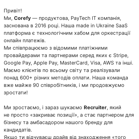
Привіт!
Ми,
Corefy
— продуктова, PayTech IT компанія,
заснована в 2016 році. Наша made in Ukraine SaaS
платформа є технологічним хабом для оркестрації
онлайн платежів.
Ми співпрацюємо з відомими платіжними
провайдерами та партнерами серед яких є Stripe,
Google Pay, Apple Pay, MasterCard, Visa, AWS та інші.
Маємо клієнтів по всьому світу та реалізували
понад 600+ різних методів оплати. Наша команда
вже майже 90 співробітників, і ми продовжуємо
зростати!
Ми зростаємо, і зараз шукаємо
Recruiter
, який
не просто «закриває позиції», а стає партнером для
бізнесу та амбасадором нашого бренду для
кандидатів.
Якщо ти відчуваєш драйв від знаходження «того