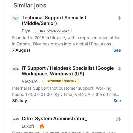
Similar jobs
Technical Support Specialist
$
(Middle/Senior)
Diya
RESPONDS QUICKLY
Founded in 2015 in Ukraine, with a representative office
in Estonia, Diya has grown into a global IT solutions
provider and a proud part of Euvic Group. We...
7 August
See
IT Support / Helpdesk Specialist (Google
$
Workspace, Windows) (US)
VEC-UA
RESPONDS QUICKLY
Internal IT Support (not customer support) Working
hours: 17:00 – 01:00 (Kyiv time) VEC-UA is the official
representative of the US-based company VEC in...
30 July
See
Citrix System Administrator_
$$
🔥
Luxoft
Опис проєкту: Це проєкт з підтримки, розвитку та