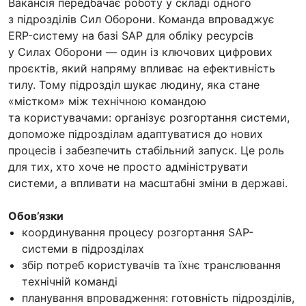
Вакансія передбачає роботу у складі одного
з підрозділів Сил Оборони. Команда впроваджує
ERP-систему на базі SAP для обліку ресурсів
у Силах Оборони — один із ключових цифрових
проєктів, який напряму впливає на ефективність
тилу. Тому підрозділ шукає людину, яка стане
«містком» між технічною командою
та користувачами: організує розгортання системи,
допоможе підрозділам адаптуватися до нових
процесів і забезпечить стабільний запуск. Це роль
для тих, хто хоче не просто адмініструвати
системи, а впливати на масштабні зміни в державі.
Обов’язки
координування процесу розгортання SAP-
системи в підрозділах
збір потреб користувачів та їхнє транслювання
технічній команді
планування впровадження: готовність підрозділів,