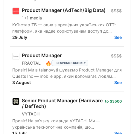
Product Manager (AdTech/Big Data)
$$$$
1+1 media
Київстар ТБ — одна з провідних українських ОТТ-
платформ, яка надає користувачам доступ до
телебачення, фільмів, серіалів, спортивного та
29 July
See
дитячого контенту...
Product Manager
$$$$
🔥
FRACTAL
RESPONDS QUICKLY
Привіт! Ми в talanovyti шукаємо Product Manager для
Quests Inc — mobile app, який допомагає людям
знаходити офлайн-активності, знайомитись через
3 August
See
спільні...
Senior Product Manager (Hardware
to $3500
/ DefTech)
VYTACH
Привіт! На зв’язку команда VYTACH. Ми —
українська технологічна компанія, що
спеціалізується на розробці та виготовленні
15 July
See