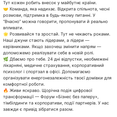
Тут кожен робить внесок у майбутнє країни.
🤝 Команда, яка надихає. Відкрита спільнота, чесні
розмови, підтримка в будь-якому питанні. У
“Вчасно” можна говорити, пропонувати й реально
впливати.
🌟 Розвивайся та зростай. Тут не чекають роками.
Наші джуни стають лідерами, а лідери —
керівниками. Якщо захочеш змінити напрям —
допоможемо реалізувати себе в новій ролі.
🌿 Дбаємо про тебе. 24 дні відпустки, необмежені
лікарняні, медичне страхування, корпоративний
психолог і спортзал в офісі. Допомагаємо
організувати енергонезалежність твоєї домівки для
комфортної роботи.
🔥 Живи яскраво. Щорічна подія цифрової
трансформації — Форум «Бізнес без паперу»,
тімбілдинги та корпоративи, події партнерів. У нас
завжди є привід зібратися разом.