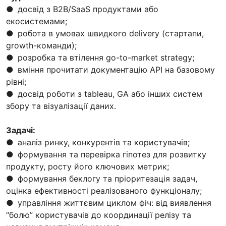
● досвід з B2B/SaaS продуктами або
екосистемами;
● робота в умовах швидкого delivery (стартапи,
growth-команди);
● розробка та втілення go-to-market strategy;
● вміння прочитати документацію API на базовому
рівні;
● досвід роботи з tableau, GA або інших систем
збору та візуалізації даних.
Задачі:
● аналіз ринку, конкурентів та користувачів;
● формування та перевірка гіпотез для розвитку
продукту, росту його ключових метрик;
● формування беклогу та пріоритезація задач,
оцінка ефективності реалізованого функціоналу;
● управління життєвим циклом фіч: від виявлення
“болю” користувачів до координації релізу та