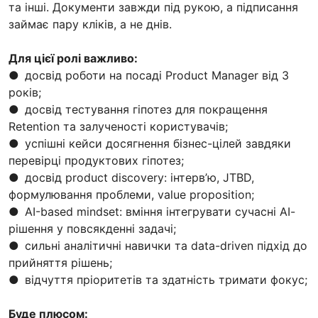
та інші. Документи завжди під рукою, а підписання
займає пару кліків, а не днів.
Для цієї ролі важливо:
● досвід роботи на посаді Product Manager від 3
років;
● досвід тестування гіпотез для покращення
Retention та залученості користувачів;
● успішні кейси досягнення бізнес-цілей завдяки
перевірці продуктових гіпотез;
● досвід product discovery: інтерв’ю, JTBD,
формулювання проблеми, value proposition;
● АІ-based mindset: вміння інтегрувати сучасні АІ-
рішення у повсякденні задачі;
● сильні аналітичні навички та data-driven підхід до
прийняття рішень;
● відчуття пріоритетів та здатність тримати фокус;
Буде плюсом: