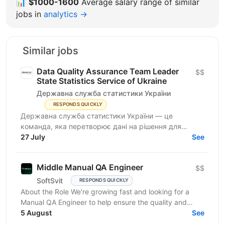
📊
$1000-1600
Average salary range of similar
jobs in
analytics →
Similar jobs
Data Quality Assurance Team Leader
$$
State Statistics Service of Ukraine
Державна служба статистики України
RESPONDS QUICKLY
Державна служба статистики України — це
команда, яка перетворює дані на рішення для
розвитку країни. Ми перебуваємо у процесі
27 July
See
цифрової трансформації:...
Middle Manual QA Engineer
$$
SoftSvit
RESPONDS QUICKLY
About the Role We're growing fast and looking for a
Manual QA Engineer to help ensure the quality and
stability of our frontend project. You will work...
5 August
See