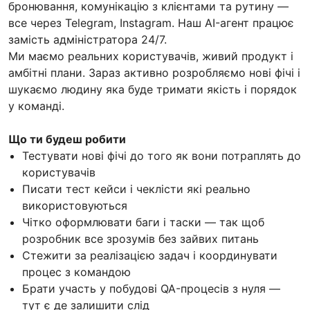
бронювання, комунікацію з клієнтами та рутину —
все через Telegram, Instagram. Наш AI-агент працює
замість адміністратора 24/7.
Ми маємо реальних користувачів, живий продукт і
амбітні плани. Зараз активно розробляємо нові фічі і
шукаємо людину яка буде тримати якість і порядок
у команді.
Що ти будеш робити
Тестувати нові фічі до того як вони потраплять до
користувачів
Писати тест кейси і чеклісти які реально
використовуються
Чітко оформлювати баги і таски — так щоб
розробник все зрозумів без зайвих питань
Стежити за реалізацією задач і координувати
процес з командою
Брати участь у побудові QA-процесів з нуля —
тут є де залишити слід