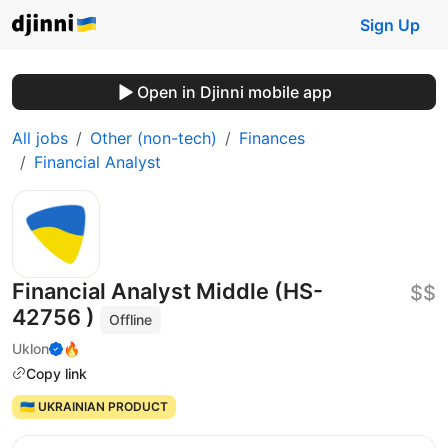
Sign Up
Open in Djinni mobile app
All jobs
Other (non-tech)
Finances
Financial Analyst
Financial Analyst Middle (HS-
$$
42756 )
Offline
Uklon
🔥
Copy link
🇺🇦 UKRAINIAN PRODUCT