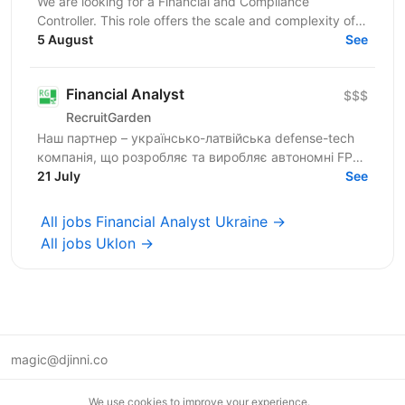
We are looking for a Financial and Compliance
Controller. This role offers the scale and complexity of
managing financial operations across multiple...
5 August
See
Financial Analyst
$$$
RecruitGarden
Наш партнер – українсько-латвійська defense-tech
компанія, що розробляє та виробляє автономні FPV-
дрони та технологічні рішення для сучасного поля...
21 July
See
All jobs Financial Analyst Ukraine →
All jobs Uklon →
magic@djinni.co
Terms of Use
We use cookies to improve your experience.