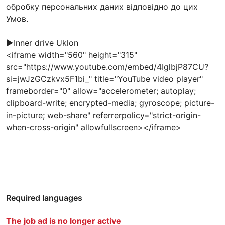
обробку персональних даних відповідно до цих
Умов.
▶️Inner drive Uklon
<iframe width="560" height="315"
src="https://www.youtube.com/embed/4IglbjP87CU?
si=jwJzGCzkvx5F1bi_" title="YouTube video player"
frameborder="0" allow="accelerometer; autoplay;
clipboard-write; encrypted-media; gyroscope; picture-
in-picture; web-share" referrerpolicy="strict-origin-
when-cross-origin" allowfullscreen></iframe>
Required languages
The job ad is no longer active