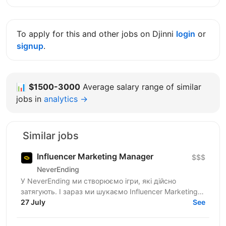
To apply for this and other jobs on Djinni
login
or
signup
.
📊
$1500-3000
Average salary range of similar
jobs in
analytics →
Similar jobs
Influencer Marketing Manager
$$$
NeverEnding
У NeverEnding ми створюємо ігри, які дійсно
затягують. І зараз ми шукаємо Influencer Marketing
Manager - людину, яка буде драйвити партнерську
27 July
See
мережу,...