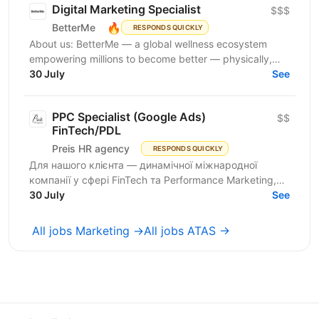
Digital Marketing Specialist
$$$
🔥
BetterMe
RESPONDS QUICKLY
About us: BetterMe — a global wellness ecosystem
empowering millions to become better — physically,
mentally, and emotionally. We build what makes
30 July
See
people...
PPC Specialist (Google Ads)
$$
FinTech/PDL
Preis HR agency
RESPONDS QUICKLY
Для нашого клієнта — динамічної міжнародної
компанії у сфері FinTech та Performance Marketing,
що успішно масштабується на світових ринках та
30 July
See
розвиває...
All jobs Marketing →
All jobs ATAS →