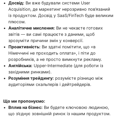
Досвід:
Ви вже будували системи User
Acquisition, де маркетинг нерозривно пов’язаний
із продуктом. Досвід у SaaS/FinTech буде великим
плюсом.
Аналітичне мислення:
Ви не чекаєте готових
звітів — ви самі працюєте з даними, щоб
зрозуміти причини змін у конверсії.
Проактивність:
Ви здатні помітити, що «в
Німеччині не проходить оплата», і піти до
розробників, а не просто вимкнути рекламу.
Англійська:
Upper-Intermediate (для роботи із
західними ринками).
Розуміння трейдингу:
розумієте різницю між
аудиторіями скальперів і дейтрейдерів.
Що ми пропонуємо:
Вплив на бізнес:
Ви будете ключовою людиною,
що з’єднує зовнішній ринок із нашим продуктом.