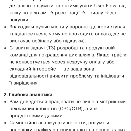
детально розуміти та оптимізувати User Flow: від
кліку по рекламі → реєстрації → триалу → до
покупки.
Знаходити вузькі місця у воронці (де користувач
«відвалюється», чому не проходить оплата, де не
вистачає вебінару або підказки).
Ставити задачі (ТЗ) розробці та продуктовій
команді для покращення цих шляхів. Якщо трафік
не конвертується через незручну оплату або
складний інтерфейс — це ваша зона
відповідальності виявити проблему та ініціювати
її вирішення.
2. Глибока аналітика:
Вам доведеться працювати не лише з метриками
рекламних кабінетів (CPC/CTR), а й із
продуктовими даними.
Самостійно аналізувати когорти, розуміти
поведінку трафіку з різних країн і на основі даних