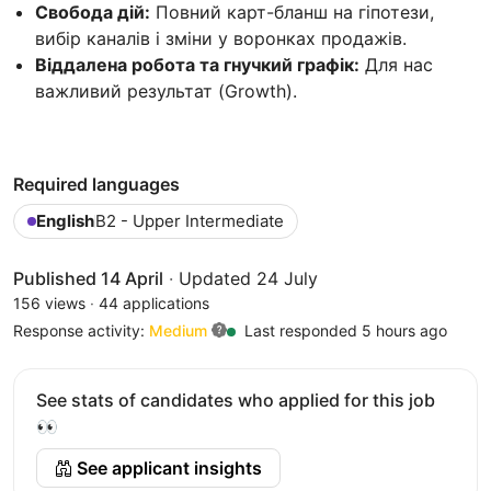
Свобода дій:
Повний карт-бланш на гіпотези,
вибір каналів і зміни у воронках продажів.
Віддалена робота та гнучкий графік:
Для нас
важливий результат (Growth).
Required languages
English
B2 - Upper Intermediate
Published 14 April
·
Updated 24 July
156 views
·
44 applications
Response activity:
Medium
Last responded 5 hours ago
See stats of candidates who applied for this job
👀
See applicant insights