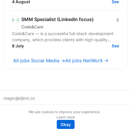
Наш бренд Betking активно масштабується та
4 August
See
посилює...
SMM Specialist (LinkedIn focus)
$
Code&Care
Code&Care — is a successful full-stack development
company, which provides clients with high-quality
development assistance worldwide. Now our team has
8 July
See
a...
All jobs Social Media →
All jobs NetWorX →
magic@djinni.co
Terms of Use
We use cookies to improve your experience.
Suggest an idea
Learn more
Remote tech jobs in Europe
Okay