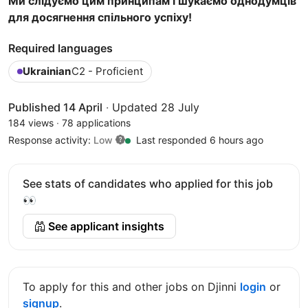
Ми слідуємо цим принципам і шукаємо однодумців
для досягнення спільного успіху!
Required languages
Ukrainian
C2 - Proficient
Published 14 April
·
Updated 28 July
184 views
·
78 applications
Response activity:
Low
Last responded 6 hours ago
See stats of candidates who applied for this job
👀
See applicant insights
To apply for this and other jobs on Djinni
login
or
signup
.