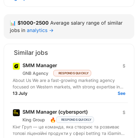
📊
$1000-2500
Average salary range of similar
jobs in
analytics →
Similar jobs
SMM Manager
$
GNB Agency
RESPONDS QUICKLY
About Us We are a fast-growing marketing agency
focused on Western markets, with strong expertise in
cryptocurrency, gambling, and betting. We work with...
13 July
See
SMM Manager (cybersport)
$
🔥
King Group
RESPONDS QUICKLY
Кінг Груп — це команда, яка створює та розвиває
топові ліцензійні продукти у сфері betting та iGaming.