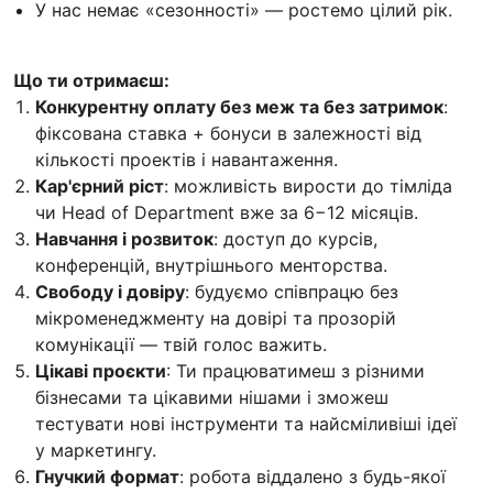
У нас немає «сезонності» — ростемо цілий рік.
Що ти отримаєш:
Конкурентну оплату без меж та без затримок
:
фіксована ставка + бонуси в залежності від
кількості проектів і навантаження.
Кар'єрний ріст
: можливість вирости до тімліда
чи Head of Department вже за 6−12 місяців.
Навчання і розвиток
: доступ до курсів,
конференцій, внутрішнього менторства.
Свободу і довіру
: будуємо співпрацю без
мікроменеджменту на довірі та прозорій
комунікації — твій голос важить.
Цікаві проєкти
: Ти працюватимеш з різними
бізнесами та цікавими нішами і зможеш
тестувати нові інструменти та найсміливіші ідеї
у маркетингу.
Гнучкий формат
: робота віддалено з будь-якої