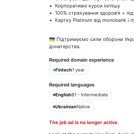
Корпоративні курси інглішу
100% страхування здоров’я + пі
Картку Platinum від monobank і 
🇺🇦 Підтримуємо сили оборони Ук
донатерства.
Required domain experience
Fintech
1 year
Required languages
English
B1 - Intermediate
Ukrainian
Native
The job ad is no longer active