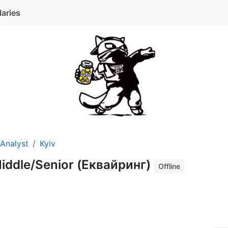
laries
Analyst
Kyiv
Middle/Senior (Еквайринг)
Offline