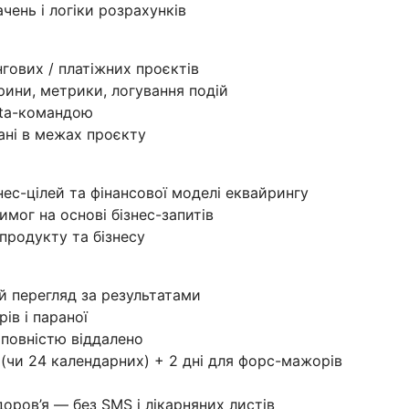
чень і логіки розрахунків
гових / платіжних проєктів
рини, метрики, логування подій
ata-командою
дані в межах проєкту
нес-цілей та фінансової моделі еквайрингу
мог на основі бізнес-запитів
продукту та бізнесу
ий перегляд за результатами
ів і параної
 повністю віддалено
к (чи 24 календарних) + 2 дні для форс-мажорів
оров’я — без SMS і лікарняних листів