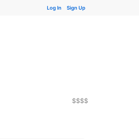
Log In
Sign Up
$$$$