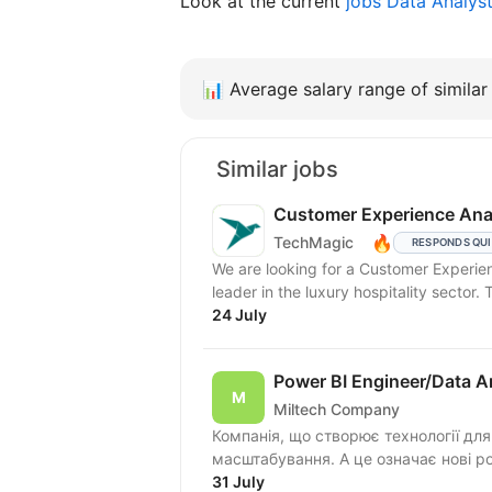
Look at the current
jobs Data Analys
📊
Average salary range of similar 
Similar jobs
Customer Experience Ana
🔥
TechMagic
RESPONDS QU
We are looking for a Customer Experien
leader in the luxury hospitality sector. T
24 July
Power BI Engineer/Data A
Miltech Company
Компанія, що створює технології для
масштабування. А це означає нові ролі
31 July