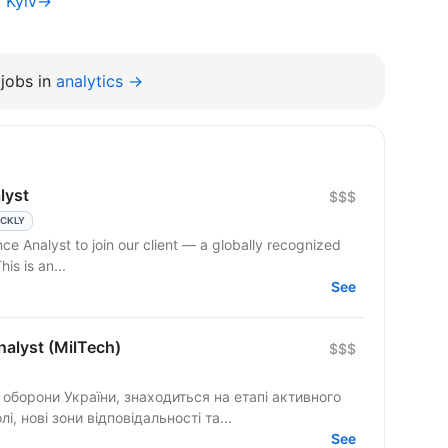
t Kyiv→
jobs in
analytics →
lyst
$$$
ICKLY
ce Analyst to join our client — a globally recognized
his is an...
See
nalyst (MilTech)
$$$
 оборони України, знаходиться на етапі активного
, нові зони відповідальності та...
See