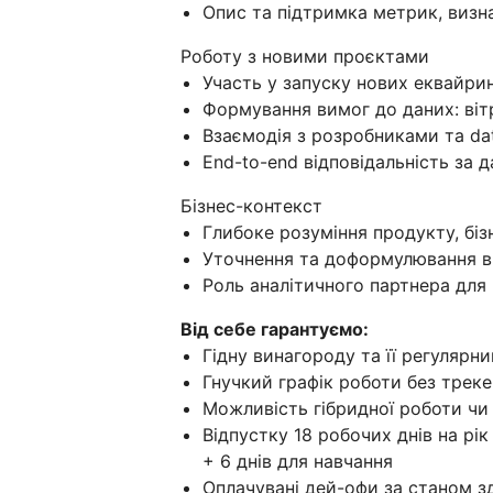
Опис та підтримка метрик, визна
Роботу з новими проєктами
Участь у запуску нових еквайрин
Формування вимог до даних: віт
Взаємодія з розробниками та d
End-to-end відповідальність за 
Бізнес-контекст
Глибоке розуміння продукту, біз
Уточнення та доформулювання ви
Роль аналітичного партнера для 
Від себе гарантуємо:
Гідну винагороду та її регулярн
Гнучкий графік роботи без трекер
Можливість гібридної роботи чи
Відпустку 18 робочих днів на рі
+ 6 днів для навчання
Оплачувані дей-офи за станом зд