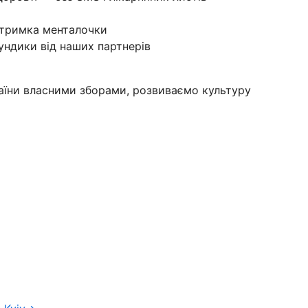
дтримка менталочки
пундики від наших партнерів
раїни власними зборами, розвиваємо культуру