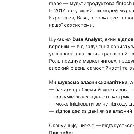
mono — мультипродуктова fintech к
Із 2017 року мільйони людей мурко
Experienza, Base, monoмаркет і mo
нашої екосистеми.
Шукаємо
Data Analyst
, який
відпов
воронки
— від залучення користува
успішності платіжних транзакцій та
Роль поєднує маркетингову, продук
високий рівень самостійності та ow
Ми
шукаємо власника аналітики
, 
— бачить проблеми й можливості 
— розуміє бізнес-цінність метрик
— може ініціювати зміну підходу д
— відповідає за дані як за власний
Скануй інфу нижче — відгукується
Про тебе: