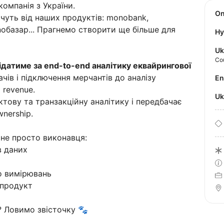
омпанія з України.
O
чуть від наших продуктів: monobank,
noбазар... Прагнемо створити ще більше для
Hy
Uk
Co
ідатиме за end-to-end аналітику еквайрингової
чів і підключення мерчантів до аналізу
E
 revenue.
U
тову та транзакційну аналітику і передбачає
nership.
а не просто виконавця:
в даних
о вимірювань
 продукт
? Ловимо звісточку 🐾