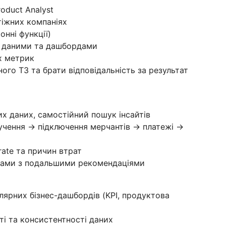
roduct Analyst
атіжних компаніях
онні функції)
и даними та дашбордами
х метрик
ого ТЗ та брати відповідальність за результат
их даних, самостійний пошук інсайтів
лучення → підключення мерчантів → платежі →
 rate та причин втрат
итами з подальшими рекомендаціями
лярних бізнес-дашбордів (KPI, продуктова
ті та консистентності даних