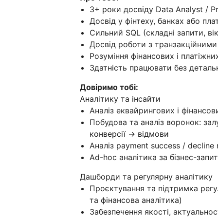
3+ роки досвіду Data Analyst / P
Досвід у фінтеху, банках або пл
Сильний SQL (складні запити, вік
Досвід роботи з транзакційним
Розуміння фінансових і платіжни
Здатність працювати без детальн
Довіримо тобі:
Аналітику та інсайти
Аналіз еквайрингових і фінансов
Побудова та аналіз воронок: за
конверсії → відмови
Аналіз payment success / decline
Ad-hoc аналітика за бізнес-зап
Дашборди та регулярну аналітику
Проєктування та підтримка регу
та фінансова аналітика)
Забезпечення якості, актуальнос