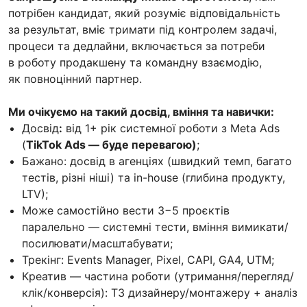
потрібен кандидат, який розуміє відповідальність
за результат, вміє тримати під контролем задачі,
процеси та дедлайни, включається за потреби
в роботу продакшену та командну взаємодію,
як повноцінний партнер.
Ми очікуємо на такий досвід, вміння та навички:
Досвід
:
від 1+ рік системної роботи з Meta Ads
(
TikTok Ads — буде перевагою)
;
Бажано: досвід в агенціях (швидкий темп, багато
тестів, різні ніші) та in-house (глибина продукту,
LTV);
Може самостійно вести 3−5 проєктів
паралельно — системні тести, вміння вимикати/
посилювати/масштабувати;
Трекінг: Events Manager, Pixel, CAPI, GA4, UTM;
Креатив — частина роботи (утримання/перегляд/
клік/конверсія): ТЗ дизайнеру/монтажеру + аналіз