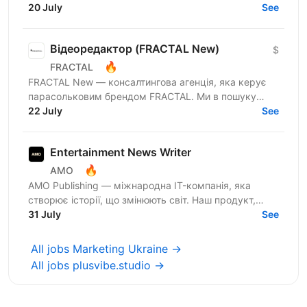
менеджера з досвідом від 1 року. Якщо ти вмієш
20 July
See
створювати естетичний...
Відеоредактор (FRACTAL New)
$
🔥
FRACTAL
FRACTAL New — консалтингова агенція, яка керує
парасольковим брендом FRACTAL. Ми в пошуку
Video Content Editor, який стане ключовою людиною
22 July
See
у створенні та...
Entertainment News Writer
🔥
AMO
AMO Publishing — міжнародна IT-компанія, яка
створює історії, що змінюють світ. Наш продукт,
AmoMama, є одним із найбільших онлайн-таблоїдів в
31 July
See
Україні,...
All jobs Marketing Ukraine →
All jobs plusvibe.studio →