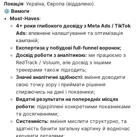
Локація
: Україна, Європа (віддалено).
⚙️ Вимоги
Must-Haves
:
4+ роки глибокого досвіду з Meta Ads / TikTok
Ads:
впевнене налаштування та оптимізація
кампаній;
Експертиза у побудові full-funnel воронок;
Досвід роботи з аналітикою:
ми працюємо з
RedTrack / Voluum, але досвід з іншими
трекерами також підходить;
Значні аналітичні здібності:
вміння доводити
свою точку зору і
приймати рішення
спираючись на дані і показники;
Видатні результати на попередніх місцях
роботи:
підкріплені конкретними показниками
та досягненнями;
Системність:
вміння мислити структурно, та
здатність бачити загальну картину й водночас
керувати деталями;