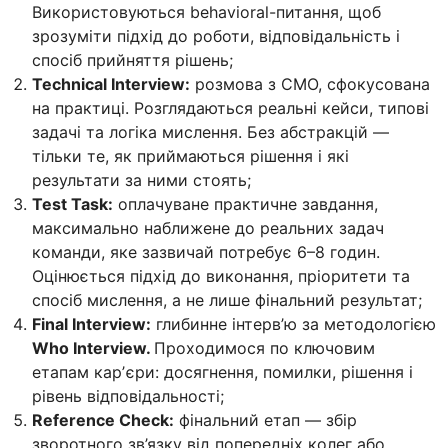
Використовуються behavioral-питання, щоб
зрозуміти підхід до роботи, відповідальність і
спосіб прийняття рішень;
Technical Interview:
розмова з CMO, сфокусована
на практиці. Розглядаються реальні кейси, типові
задачі та логіка мислення. Без абстракцій —
тільки те, як приймаються рішення і які
результати за ними стоять;
Test Task:
оплачуване практичне завдання,
максимально наближене до реальних задач
команди, яке зазвичай потребує 6–8 годин.
Оцінюється підхід до виконання, пріоритети та
спосіб мислення, а не лише фінальний результат;
Final Interview:
глибинне інтерв’ю за методологією
Who Interview.
Проходимося по ключовим
етапам карʼєри: досягнення, помилки, рішення і
рівень відповідальності;
Reference Check:
фінальний етап — збір
зворотного зв’язку від попередніх колег або