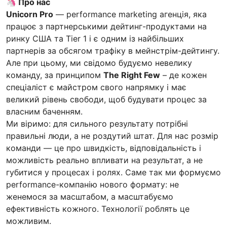
🦄 Про нас
Unicorn Pro
— performance marketing агенція, яка
працює з партнерськими дейтинг-продуктами на
ринку США та Tier 1 і є одним із найбільших
партнерів за обсягом трафіку в мейнстрім-дейтингу.
Але при цьому, ми свідомо будуємо невелику
команду, за принципом
The Right Few
– де кожен
спеціаліст є майстром свого напрямку і має
великий рівень свободи, щоб будувати процес за
власним баченням.
Ми віримо: для сильного результату потрібні
правильні люди, а не роздутий штат. Для нас розмір
команди — це про швидкість, відповідальність і
можливість реально впливати на результат, а не
губитися у процесах і ролях. Саме так ми формуємо
performance-компанію нового формату: не
женемося за масштабом, а масштабуємо
ефективність кожного. Технології роблять це
можливим.