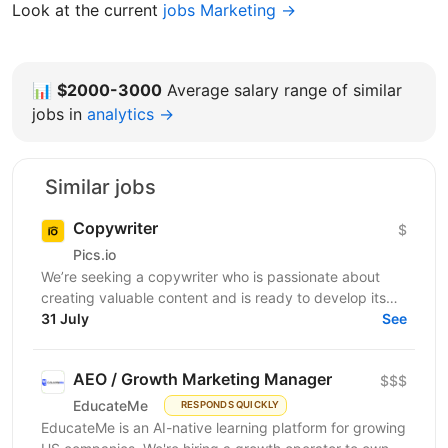
Look at the current
jobs Marketing →
📊
$2000-3000
Average salary range of similar
jobs in
analytics →
Similar jobs
Copywriter
$
Pics.io
We’re seeking a copywriter who is passionate about
creating valuable content and is ready to develop its
31 July
professional skills in product IT company. If...
See
AEO / Growth Marketing Manager
$$$
EducateMe
RESPONDS QUICKLY
EducateMe is an AI-native learning platform for growing