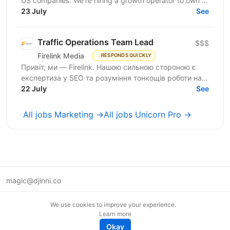
US companies. We're hiring a growth operator to own a
23 July
new acquisition channel: AI search. You'll...
See
Traffic Operations Team Lead
$$$
Firelink Media
RESPONDS QUICKLY
Привіт, ми — Firelink. Нашою сильною стороною є
експертиза у SEO та розуміння тонкощів роботи на
22 July
різних ринках і нішах. Зараз ми шукаємо Traffic...
See
All jobs Marketing →
All jobs Unicorn Pro →
magic@djinni.co
Terms of Use
We use cookies to improve your experience.
Suggest an idea
Learn more
Remote tech jobs in Europe
Okay