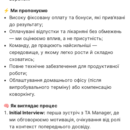
⚡ Ми пропонуємо
Високу фіксовану оплату та бонуси, які прив’язані
до результату;
Оплачувані відпустки та лікарняні без обмежень
— ми оцінюємо вплив, а не присутність;
Команду, де працюють найсильніші —
середовище, у якому легко рости й складно
сховатись;
Повне технічне забезпечення для продуктивної
роботи;
Облаштування домашнього офісу (після
випробувального терміну) або компенсацію
коворкінгу.
🧠 Як виглядає процес
Initial Interview:
перша зустріч з TA Manager, де
ми обговорюємо мотивація, очікування від ролі
та контекст попереднього досвіду.