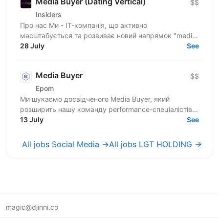
Media Buyer (Dating Vertical)
$$
Insiders
Про нас Ми - IT-компанія, що активно
масштабується та розвиває новий напрямок "media
buying". У нас вже є сформована команда
28 July
See
медіабаєрів із налагодженими...
Media Buyer
$$
Epom
Ми шукаємо досвідченого Media Buyer, який
розширить нашу команду performance-спеціалістів.
Якщо ти маєш досвід роботи з рекламними
13 July
See
мережами, вмієш...
All jobs Social Media →
All jobs LGT HOLDING →
magic@djinni.co