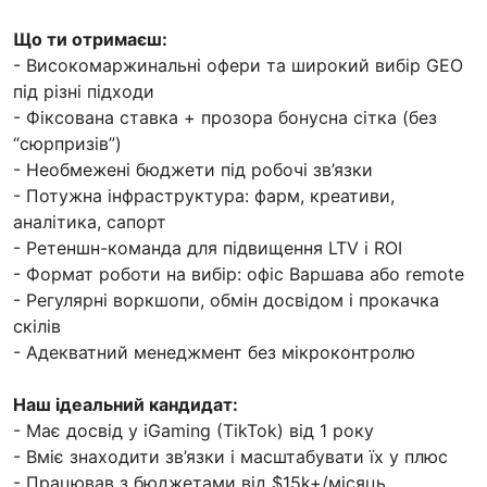
Що ти отримаєш:
- Високомаржинальні офери та широкий вибір GEO
під різні підходи
- Фіксована ставка + прозора бонусна сітка (без
“сюрпризів”)
- Необмежені бюджети під робочі зв’язки
- Потужна інфраструктура: фарм, креативи,
аналітика, сапорт
- Ретеншн-команда для підвищення LTV і ROI
- Формат роботи на вибір: офіс Варшава або remote
- Регулярні воркшопи, обмін досвідом і прокачка
скілів
- Адекватний менеджмент без мікроконтролю
Наш ідеальний кандидат:
- Має досвід у iGaming (TikTok) від 1 року
- Вміє знаходити зв’язки і масштабувати їх у плюс
- Працював з бюджетами від $15k+/місяць