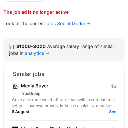
The job ad is no longer active
Look at the current
jobs Social Media →
📊
$1000-3000
Average salary range of similar
jobs in
analytics →
Similar jobs
Media Buyer
$$
TrueGroup
We’re an experienced affiliate team with a solid internal
setup — our own brands, in-house analytics, creative
and product teams, and years of media buying...
6 August
See