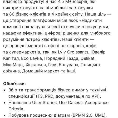
власного продукту! В нас 4.5 M+ юзерів, які
використовують наші мобільні застосунки
та 80 бізнес-клієнтів в 4 країнах світу. Наша ціль —
це створення платформи місія якої: «Надихати
компанії покращувати свої стосунки з покупцями,
надаючи ефективні цифрові рішення для глибокого
розуміння потреб клієнтів». Наші клієнти —
це провідні мережі в сфері ресторанів, кафе
та супермаркетів, такі як Lviv Croissants, Ювелір
Капітал, Eco Lavka, Порядний Газда, Delikat,
МіксМарт, Хінкальня, Галя Балувана, Галицька
свіжина, Домашній маркет та інші.
Обов’язки:
Збір та трансформація бізнес-вимог у технічні
специфікації (TЗ, PRD, документація по API).
Написання User Stories, Use Cases з Acceptance
Criteria.
Побудова процесних діаграм (BPMN 2.0, UML),