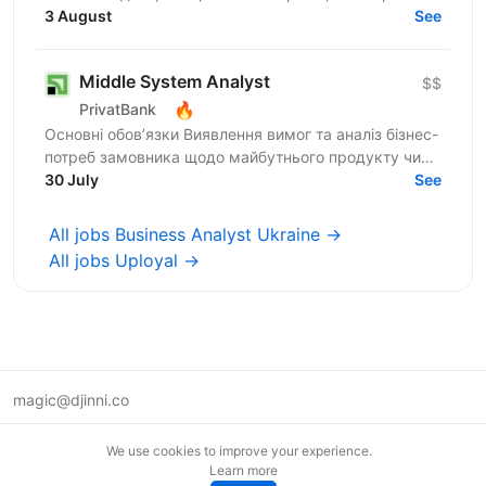
створювати унікальні продукти для компаній
3 August
See
України. Шукаємо...
Middle System Analyst
$$
🔥
PrivatBank
Основні обов’язки Виявлення вимог та аналіз бізнес-
потреб замовника щодо майбутнього продукту чи
процесу Моделювання поведінки системи та
30 July
See
проєктування...
All jobs Business Analyst Ukraine →
All jobs Uployal →
magic@djinni.co
Terms of Use
We use cookies to improve your experience.
Suggest an idea
Learn more