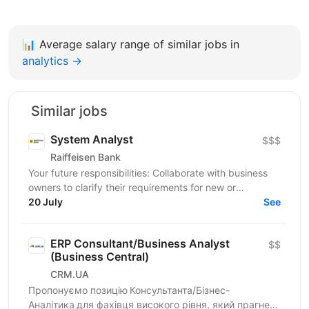
📊
Average salary range of similar jobs in
analytics →
Similar jobs
System Analyst
$$$
Raiffeisen Bank
Your future responsibilities: Collaborate with business
owners to clarify their requirements for new or
enhanced business processes/products Identify and...
20 July
See
ERP Consultant/Business Analyst
$$
(Business Central)
CRM.UA
Пропонуємо позицію Консультанта/Бізнес-
Аналітика для фахівця високого рівня, який прагне