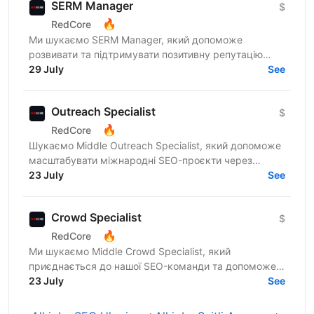
SERM Manager
$
🔥
RedCore
Ми шукаємо SERM Manager, який допоможе
розвивати та підтримувати позитивну репутацію
бренду в онлайн-просторі. Якщо ти цікавишся SEO,
29 July
See
вмієш працювати з...
Outreach Specialist
$
🔥
RedCore
Шукаємо Middle Outreach Specialist, який допоможе
масштабувати міжнародні SEO-проєкти через
побудову партнерських відносин із вебмайстрами
23 July
See
та власниками...
Crowd Specialist
$
🔥
RedCore
Ми шукаємо Middle Crowd Specialist, який
приєднається до нашої SEO-команди та допоможе
розвивати міжнародні проєкти через якісний крауд-
23 July
See
маркетинг. Якщо ти...