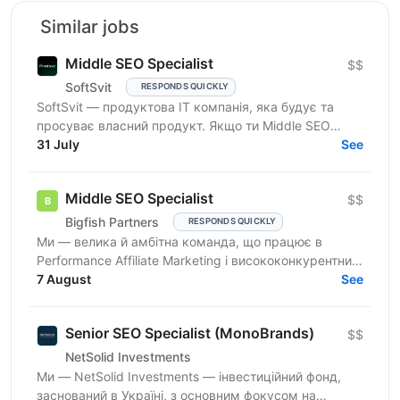
Similar jobs
Middle SEO Specialist
$$
SoftSvit
RESPONDS QUICKLY
SoftSvit — продуктова IT компанія, яка будує та
просуває власний продукт. Якщо ти Middle SEO
Specialist і шукаєш місце, де можна реально
31 July
See
впливати на ріст —...
Middle SEO Specialist
$$
Bigfish Partners
RESPONDS QUICKLY
Ми — велика й амбітна команда, що працює в
Performance Affiliate Marketing і висококонкурентних
нішах на Tier 1-3 ринках. Ми швидко розвиваємося
7 August
See
та...
Senior SEO Specialist (MonoBrands)
$$
NetSolid Investments
Ми — NetSolid Investments — інвестиційний фонд,
заснований в Україні, з основним фокусом на