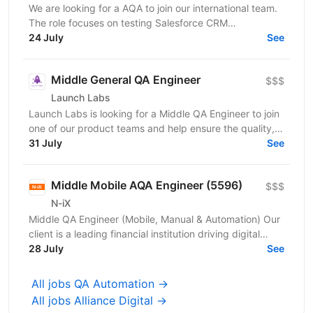
We are looking for a AQA to join our international team.
The role focuses on testing Salesforce CRM
functionality and integrations with other applications...
24 July
See
Middle General QA Engineer
$$$
Launch Labs
Launch Labs is looking for a Middle QA Engineer to join
one of our product teams and help ensure the quality,
stability, and reliability of its web and...
31 July
See
Middle Mobile AQA Engineer (5596)
$$$
N-iX
Middle QA Engineer (Mobile, Manual & Automation) Our
client is a leading financial institution driving digital
transformation across its core products. You...
28 July
See
All jobs QA Automation →
All jobs Alliance Digital →