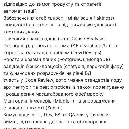
відповідно до вимог продукту та стратегії
автоматизації
Забезпечення стабільності (мінімізація flakiness),
швидкості автотестів та підтримка актуальності
тестових даних
Глибокий аналіз падінь (Root Cause Analysis,
Debugging), робота з логами (API/Database/UI) та
коректна ескалація проблем (Dev/DevOps)
Робота з базами даних (PostgreSQL/MongoDB):
валідація бізнес-процесів (статусів, переходів флоу)
та фінансових розрахунків на рівні БД
Участь у Code Review, дотримання стандартів коду,
архітектури та best practices, а також проектування
і розширення масштабованого фреймворку
Менторинг інженерів (Middle+) та впровадження
стандартів якості (Senior)
Комунікація з TL, Dev, BA та QA для уточнення
вимог, відтворення дефектів та обговорення
технічних ризиків