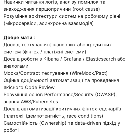
Навички читання логів, аналізу помилок та
знаходження першопричини (root cause)
Розуміння архітектури систем на робочому рівні
(мікросервіси, асинхронна взаємодія)
Добре мати :
Досвід тестування фінансових або кредитних
систем (фінтех / платіжні системи)
Досвід роботи з Kibana / Grafana / Elasticsearch або
аналогами
Mocks/Contract тестування (WireMock/Pact)
Оцінка доцільності автоматизації та проведення
якісного Code Review
Розуміння основ Performance/Security (OWASP),
знання AWS/Kubernetes
Досвід автоматизації критичних фінтех-сценаріїв
(платежі, ідемпотентність, race conditions)
Самостійність (Ownership) та data-driven підхід у
роботі