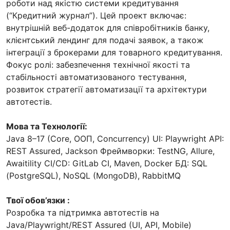
роботи над якістю системи кредитування
(“Кредитний журнал”). Цей проект включає:
внутрішній веб-додаток для співробітників банку,
клієнтський лендинг для подачі заявок, а також
інтеграції з брокерами для товарного кредитування.
Фокус ролі: забезпечення технічної якості та
стабільності автоматизованого тестування,
розвиток стратегії автоматизації та архітектури
автотестів.
Мова та Технології:
Java 8–17 (Core, ООП, Concurrency) UI: Playwright API:
REST Assured, Jackson Фреймворки: TestNG, Allure,
Awaitility CI/CD: GitLab CI, Maven, Docker БД: SQL
(PostgreSQL), NoSQL (MongoDB), RabbitMQ
Твої обов’язки :
Розробка та підтримка автотестів на
Java/Playwright/REST Assured (UI, API, Mobile)