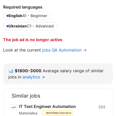
Required languages
English
A1 - Beginner
Ukrainian
C1 - Advanced
The job ad is no longer active
Look at the current
jobs QA Automation →
📊
$1800-3000
Average salary range of similar
jobs in
analytics →
Similar jobs
IT Test Engineer Automation
$$$
Materialise
RESPONDS QUICKLY