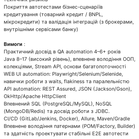
Покриття автотестами бізнес-сценаріїв
кредитування (товарний кредит / BNPL,
мікрокредити) та валідація інтеграцій (з брокерами,
внутрішніми сервісами банку)
Вимоги
:
Практичний досвід в QA automation 4–6+ років
Java 8–17 (високий рівень), впевнене володіння ООП,
колекціями, Stream API, основи багатопоточності
WEB UI automation: Playwright/Selenium/Selenide,
навички роботи з waits, flakiness та паралельністю
API automation: REST Assured, JSON (Jackson/Gson),
OkHttp/Apache HttpClient
Впевнений SQL (PostgreSQL/MySQL), NoSQL
(MongoDB/Redis) та досвід роботи з JDBC.
CI/CD (GitLab/Jenkins, Docker), Allure, Maven/Gradle
Впевнене володіння патернами (POM/Factory, Builder)
та здатність проектувати стабільні E2E автотести