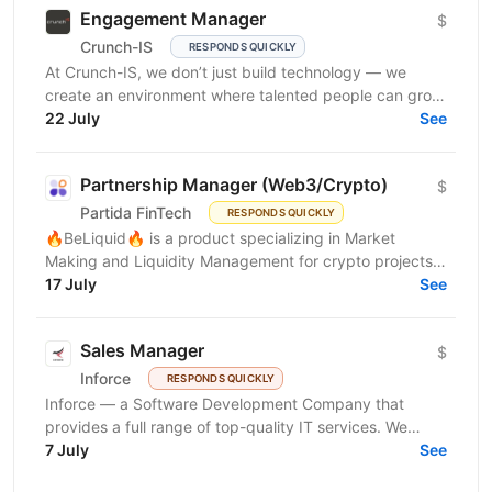
Engagement Manager
$
Crunch-IS
RESPONDS QUICKLY
At Crunch-IS, we don’t just build technology — we
create an environment where talented people can grow,
develop innovative solutions, and truly feel their...
22 July
See
Partnership Manager (Web3/Crypto)
$
Partida FinTech
RESPONDS QUICKLY
🔥BeLiquid🔥 is a product specializing in Market
Making and Liquidity Management for crypto projects.
We help projects build sustainable liquidity, maintain...
17 July
See
Sales Manager
$
Inforce
RESPONDS QUICKLY
Inforce — a Software Development Company that
provides a full range of top-quality IT services. We
believe that great software starts with great people
7 July
See
—...