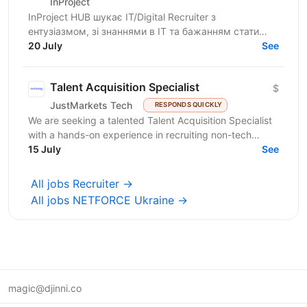
InProject
InProject HUB шукає IT/Digital Recruiter з
ентузіазмом, зі знаннями в IT та бажанням стати
частиною нашої команди. InProject понад 7 років
20 July
See
надає послуги...
Talent Acquisition Specialist
$
JustMarkets Tech
RESPONDS QUICKLY
We are seeking a talented Talent Acquisition Specialist
with a hands-on experience in recruiting non-tech
professionals. As a Talent Acquisition Specialist...
15 July
See
All jobs Recruiter →
All jobs NETFORCE Ukraine →
magic@djinni.co