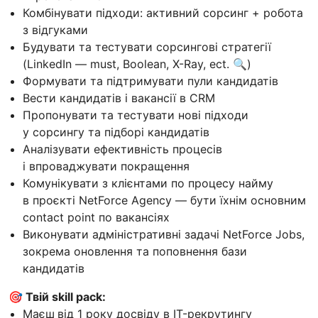
Комбінувати підходи: активний сорсинг + робота
з відгуками
Будувати та тестувати сорсингові стратегії
(LinkedIn — must, Boolean, X-Ray, ect. 🔍)
Формувати та підтримувати пули кандидатів
Вести кандидатів і вакансії в CRM
Пропонувати та тестувати нові підходи
у сорсингу та підборі кандидатів
Аналізувати ефективність процесів
і впроваджувати покращення
Комунікувати з клієнтами по процесу найму
в проєкті NetForce Agency — бути їхнім основним
contact point по вакансіях
Виконувати адміністративні задачі NetForce Jobs,
зокрема оновлення та поповнення бази
кандидатів
🎯 Твій skill pack:
Маєш
від 1 року досвіду в IT-рекрутингу