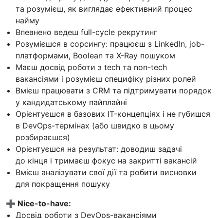
та розумієш, як виглядає ефективний процес
найму
Впевнено ведеш full-cycle рекрутинг
Розумієшся в сорсингу: працюєш з LinkedIn, job-
платформами, Boolean та X-Ray пошуком
Маєш досвід роботи з tech та non-tech
вакансіями і розумієш специфіку різних ролей
Вмієш працювати з CRM та підтримувати порядок
у кандидатському пайплайні
Орієнтуєшся в базових IT-концепціях і не губишся
в DevOps-термінах (або швидко в цьому
розбираєшся)
Орієнтуєшся на результат: доводиш задачі
до кінця і тримаєш фокус на закритті вакансій
Вмієш аналізувати свої дії та робити висновки
для покращення пошуку
➕ Nice-to-have:
Досвід роботи з DevOps-вакансіями