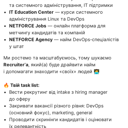
та системного адміністрування, IT підтримки
IT Education Center
— курси системного
адміністрування Linux та DevOps
NETFORCE Jobs
— онлайн платформа для
метчингу кандидатів та компаній
NETFORCE Agency
— найм DevOps-спеціалістів
у штат
Ми ростемо та масштабуємось, тому шукаємо
Recruiter’а
, який(а) буде драйвити найм
і допомагати знаходити «своїх» людей 👩‍💻
🔥 Твій task list:
Вести рекрутинг від intake з hiring manager
до оферу
Закривати вакансії різного рівня: DevOps
(основний фокус), marketing, general
Проводити скринінги кандидатів і оцінювати
їх релевантність