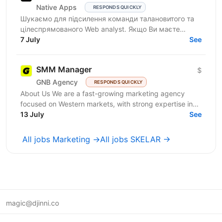
Native Apps
RESPONDS QUICKLY
Шукаємо для підсилення команди талановитого та
цілеспрямованого Web analyst. Якщо Ви маєте
глибокі знання в діджитал аналітиці, прагнете
7 July
See
професійного...
SMM Manager
$
GNB Agency
RESPONDS QUICKLY
About Us We are a fast-growing marketing agency
focused on Western markets, with strong expertise in
cryptocurrency, gambling, and betting. We work with...
13 July
See
All jobs Marketing →
All jobs SKELAR →
magic@djinni.co
Terms of Use