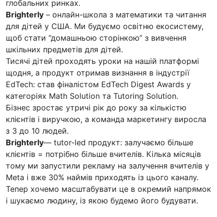
глобальних ринках.
Brighterly
– онлайн-школа з математики та читання
для дітей у США. Ми будуємо освітню екосистему,
щоб стати “домашньою сторінкою” з вивчення
шкільних предметів для дітей.
Тисячі дітей проходять уроки на нашій платформі
щодня, а продукт отримав визнання в індустрії
EdTech: став фіналістом EdTech Digest Awards у
категоріях Math Solution та Tutoring Solution.
Бізнес зростає утричі рік до року за кількістю
клієнтів і виручкою, а команда маркетингу виросла
з 3 до 10 людей.
Brighterly
— tutor-led продукт: залучаємо більше
клієнтів = потрібно більше вчителів. Кілька місяців
тому ми запустили рекламу на залучення вчителів у
Meta і вже 30% наймів приходять із цього каналу.
Тепер хочемо масштабувати це в окремий напрямок
і шукаємо людину, із якою будемо його будувати.