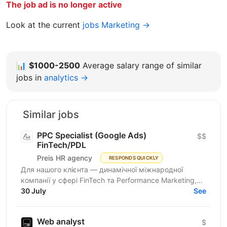
The job ad is no longer active
Look at the current
jobs Marketing →
📊
$1000-2500
Average salary range of similar
jobs in
analytics →
Similar jobs
PPC Specialist (Google Ads)
$$
FinTech/PDL
Preis HR agency
RESPONDS QUICKLY
Для нашого клієнта — динамічної міжнародної
компанії у сфері FinTech та Performance Marketing,
що успішно масштабується на світових ринках та
30 July
See
розвиває...
Web analyst
$