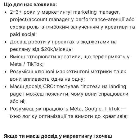
Що для нас важливо:
2–3+ роки у маркетингу: marketing manager,
project/account manager у performance-агенції або
схожа роль із глибоким залученням у креативи та
paid social;
Досвід роботи у проєктах з бюджетами на
рекламу від $20k/місяць;
Вмієш створювати креативи, що перформлять у
Meta / TikTok;
Розумієш ключові маркетингові метрики та як
вони впливають одна на одну;
Маєш досвід CRO: тестував гіпотези на landing
page і можеш пояснити, чому вони спрацювали
або ні;
Розумієш, як працюють Meta, Google, TikTok —
їхню логіку оптимізації та вимоги до креативів;
Якщо ти маєш досвід у маркетингу і хочеш