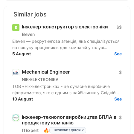
Similar jobs
Інженер-конструктор з електроніки
$$
Eleven
Eleven — рекрутингова агенція, яка спеціалізується
на пошуку працівників для компаній у галузі
військових технологій. Наша мета — підтримувати
5 August
See
розвиток...
Mechanical Engineer
$
NIK-ELEKTRONIKA
ТОВ «Нік-Електроніка» - це сучасне виробниче
підприємство, яке є одним з найбільших у Східній
Європі та спеціалізується на розробці та серійному
10 August
See
виробництві...
Інженер‑технолог виробництва БПЛА в
$
продуктову компанію
🔥
ITExpert
RESPONDS QUICKLY