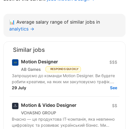
📊
Average salary range of similar jobs in
analytics →
Similar jobs
Motion Designer
$$$
AB Games
RESPONDS QUICKLY
Запрошуємо до команди Motion Designer. Ви будете
робити креативи, на яких ми закуповуємо трафік.
Це щоденний потік: нові концепти, варіації хуків,
29 July
See
ремікси...
Motion & Video Designer
$$
VCHASNO GROUP
Вчасно — це продуктова IT-компанія, яка невпинно
цифровізує та розвиває український бізнес. Ми