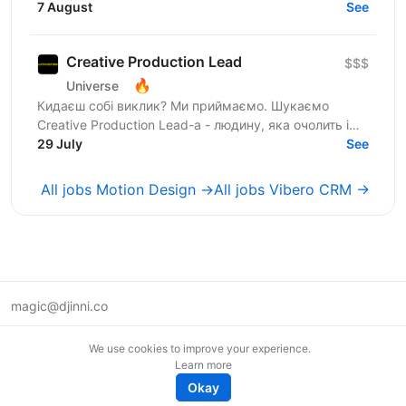
змінюємо підхід до роботи з документами: від
7 August
See
довгих годин до...
Creative Production Lead
$$$
🔥
Universe
Кидаєш собі виклик? Ми приймаємо. Шукаємо
Creative Production Lead-а - людину, яка очолить і
перебудує функцію креативного продакшну,
29 July
See
допоможе команді...
All jobs Motion Design →
All jobs Vibero CRM →
magic@djinni.co
Terms of Use
We use cookies to improve your experience.
Suggest an idea
Learn more
Remote tech jobs in Europe
Okay