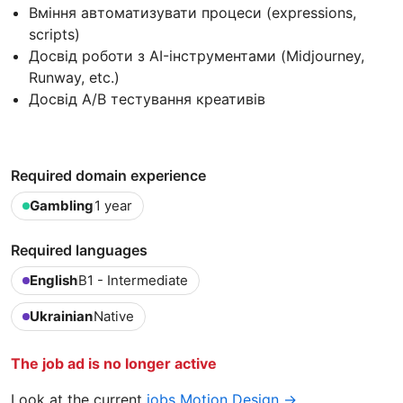
Вміння автоматизувати процеси (expressions,
scripts)
Досвід роботи з AI-інструментами (Midjourney,
Runway, etc.)
Досвід A/B тестування креативів
Required domain experience
Gambling
1 year
Required languages
English
B1 - Intermediate
Ukrainian
Native
The job ad is no longer active
Look at the current
jobs Motion Design →