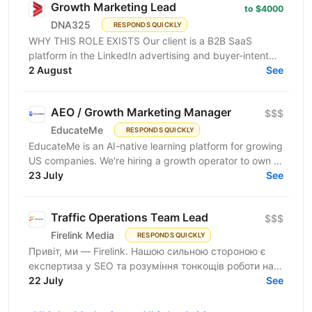
Growth Marketing Lead
to $4000
DNA325
RESPONDS QUICKLY
WHY THIS ROLE EXISTS Our client is a B2B SaaS
platform in the LinkedIn advertising and buyer-intent
intelligence space — a funded, growth-stage product...
2 August
See
AEO / Growth Marketing Manager
$$$
EducateMe
RESPONDS QUICKLY
EducateMe is an AI-native learning platform for growing
US companies. We're hiring a growth operator to own a
23 July
new acquisition channel: AI search. You'll...
See
Traffic Operations Team Lead
$$$
Firelink Media
RESPONDS QUICKLY
Привіт, ми — Firelink. Нашою сильною стороною є
експертиза у SEO та розуміння тонкощів роботи на
22 July
різних ринках і нішах. Зараз ми шукаємо Traffic...
See