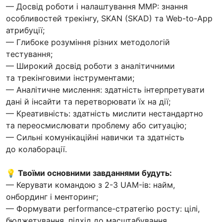
— Досвід роботи і налаштування MMP: знання
особливостей трекінгу, SKAN (SKAD) та Web-to-App
атрибуції;
— Глибоке розуміння різних методологій
тестування;
— Широкий досвід роботи з аналітичними
та трекінговими інструментами;
— Аналітичне мислення: здатність інтерпретувати
дані й інсайти та перетворювати їх на дії;
— Креативність: здатність мислити нестандартно
та переосмислювати проблему або ситуацію;
— Сильні комунікаційні навички та здатність
до колаборації.
💡 Твоїми основними завданнями будуть:
— Керувати командою з 2-3 UAM-ів: найм,
онбординг і менторинг;
— Формувати performance-стратегію росту: цілі,
бюджетування, підхід до масштабування