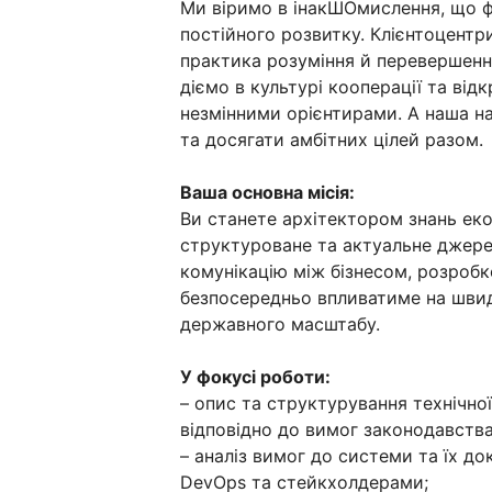
Ми віримо в інакШОмислення, що ф
постійного розвитку. Клієнтоцентр
практика розуміння й перевершенн
діємо в культурі кооперації та відк
незмінними орієнтирами. А наша н
та досягати амбітних цілей разом.
Ваша основна місія:
Ви станете архітектором знань ек
структуроване та актуальне джере
комунікацію між бізнесом, розроб
безпосередньо впливатиме на швидк
державного масштабу.
У фокусі роботи:
– опис та структурування технічно
відповідно до вимог законодавства
– аналіз вимог до системи та їх д
DevOps та стейкхолдерами;