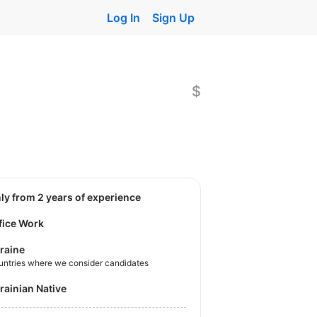
Log In
Sign Up
$
nly from 2 years of experience
fice Work
raine
untries where we consider candidates
krainian Native