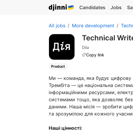
Candidates
Jobs
Sa
All jobs
More development
Techn
Technical Wri
Diia
Copy link
Product
Ми — команда, яка будує цифрову
Трембіта — це національна систем
інформаційними ресурсами, елект
системами тощо, яка дозволяє бе
даними. Наша місія — зробити ци
та зрозумілою для кожного учасни
Наші цінності: