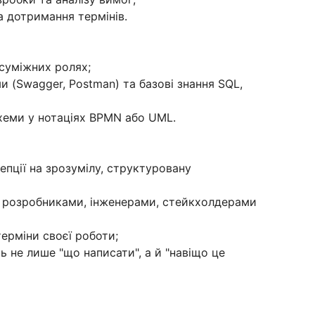
та дотримання термінів.
 суміжних ролях;
и (Swagger, Postman) та базові знання SQL,
схеми у нотаціях BPMN або UML.
епції на зрозумілу, структуровану
 з розробниками, інженерами, стейкхолдерами
 терміни своєї роботи;
ть не лише "що написати", а й "навіщо це