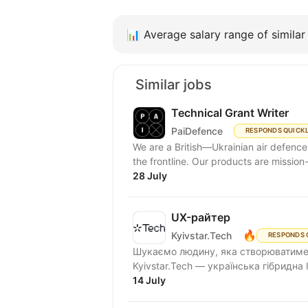
📊
Average salary range of similar 
Similar jobs
Technical Grant Writer
PaiDefence
RESPONDS QUICK
We are a British—Ukrainian air defenc
the frontline. Our products are mission-c
28 July
UX-райтер
🔥
Kyivstar.Tech
RESPONDS 
Шукаємо людину, яка створюватиме к
Kyivstar.Tech — українська гібридна І
14 July