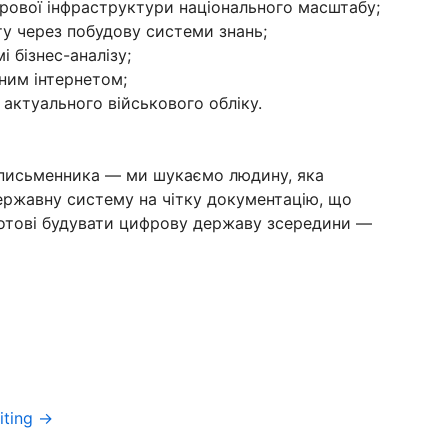
фрової інфраструктури національного масштабу;
ту через побудову системи знань;
 бізнес-аналізу;
йним інтернетом;
 актуального військового обліку.
 письменника — ми шукаємо людину, яка
ержавну систему на чітку документацію, що
отові будувати цифрову державу зсередини —
iting →