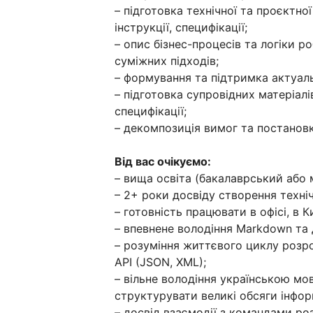
– підготовка технічної та проєктно
інструкції, специфікації;
– опис бізнес-процесів та логіки 
суміжних підходів;
– формування та підтримка актуаль
– підготовка супровідних матеріалів
специфікації;
– декомпозиція вимог та постанов
Від вас очікуємо:
– вища освіта (бакалаврський або 
– 2+ роки досвіду створення техніч
– готовність працювати в офісі, в Ки
– впевнене володіння Markdown та д
– розуміння життєвого циклу розр
API (JSON, XML);
– вільне володіння українською мов
структурувати великі обсяги інфор
– досвід взаємодії з командами ро