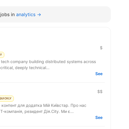
jobs in
analytics →
$
LY
e tech company building distributed systems across
ritical, deeply technical...
See
$$
QUICKLY
онтент для додатка Мій Київстар. Про нас
Т-компанія, резидент Дія.City. Ми є...
See