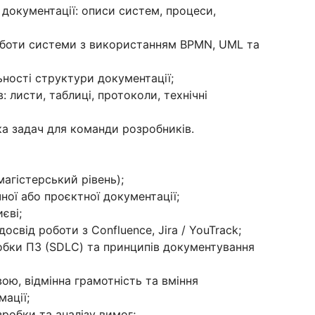
ї документації: описи систем, процеси,
роботи системи з використанням BPMN, UML та
ності структури документації;
: листи, таблиці, протоколи, технічні
ка задач для команди розробників.
магістерський рівень);
ної або проєктної документації;
єві;
освід роботи з Confluence, Jira / YouTrack;
обки ПЗ (SDLC) та принципів документування
ою, відмінна грамотність та вміння
мації;
зробки та аналізу вимог;