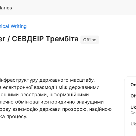
laries
ical Writing
ter / СЕВДЕІР Трембіта
Offline
 інфраструктуру державного масштабу.
O
а електронної взаємодії між державними
ронними реєстрами, інформаційними
Of
зпечно обмінюватися юридично значущими
Uk
фрову взаємодію держави прозорою, надійною
Co
ка процесу.
U