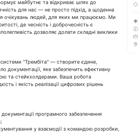
ормує майбутнє та відкриває шлях до
ичність для нас — не просто підхід, а щоденна
я очікувань людей, для яких ми працюємо. Ми
ритості, де чесність і доброчесність є
аполегливість дозволяє долати складні виклики
осистеми "Трембіта" — створите єдине,
ло документації, яке забезпечить ефективну
кою та стейкхолдерами. Ваша робота
ість і якість реалізації цифрових рішень
ї документації програмного забезпечення
;
окументування у взаємодії з командою розробки,