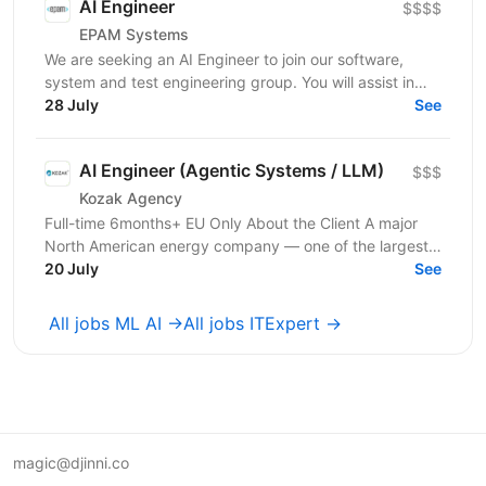
AI Engineer
$$$$
EPAM Systems
We are seeking an AI Engineer to join our software,
system and test engineering group. You will assist in
designing and developing agentic and multi-agent...
28 July
See
AI Engineer (Agentic Systems / LLM)
$$$
Kozak Agency
Full-time 6months+ EU Only About the Client A major
North American energy company — one of the largest
players in energy infrastructure and distribution on...
20 July
See
All jobs ML AI →
All jobs ITExpert →
magic@djinni.co