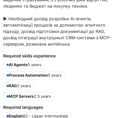
лікарняні та бюджет на покупку техніки.
► Необхідний досвід розробки АІ-агентів,
автоматизації процесів за допомогою агентного
підходу, досвід підготовки документації до RAG,
досвід інтеграції внутрішньої CRM-системи з MCP-
сервером, розмовна англійська.
Required skills experience
AI Agents
5 years
Process Automation
5 years
RAG
2 years
MCP Servers
2.5 years
Required languages
English
B2 - Upper Intermediate