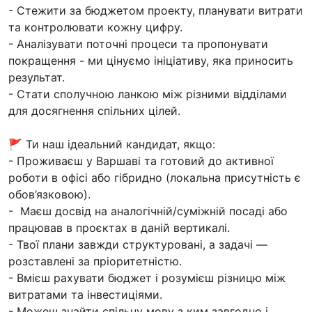
- Стежити за бюджетом проекту, планувати витрати
та контролювати кожну цифру.
- Аналізувати поточні процеси та пропонувати
покращення - ми цінуємо ініціативу, яка приносить
результат.
- Стати сполучною ланкою між різними відділами
для досягнення спільних цілей.
🚩 Ти наш ідеальний кандидат, якщо:
- Проживаєш у Варшаві та готовий до активної
роботи в офісі або гібридно (локальна присутність є
обов’язковою).
- Маєш досвід на аналогічній/суміжній посаді або
працював в проєктах в даній вертикалі.
- Твої плани завжди структуровані, а задачі —
розставлені за пріоритетністю.
- Вмієш рахувати бюджет і розумієш різницю між
витратами та інвестиціями.
- Можеш знайти спільну мову з ким завгодно і