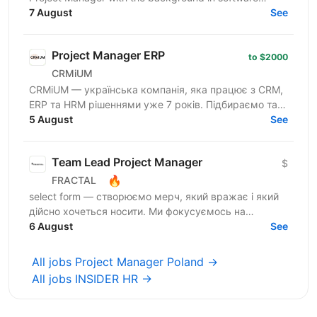
development and IT to join our Project Management
7 August
See
Office...
Project Manager ERP
to $2000
CRMiUM
CRMiUM — українська компанія, яка працює з CRM,
ERP та HRM рішеннями уже 7 років. Підбираємо та
впроваджуємо оптимальну систему під бізнес
5 August
See
процеси клієнта....
Team Lead Project Manager
$
🔥
FRACTAL
select form — створюємо мерч, який вражає і який
дійсно хочеться носити. Ми фокусуємось на
креативному підході до дизайну брендування та
6 August
See
якості кожного...
All jobs Project Manager Poland →
All jobs INSIDER HR →