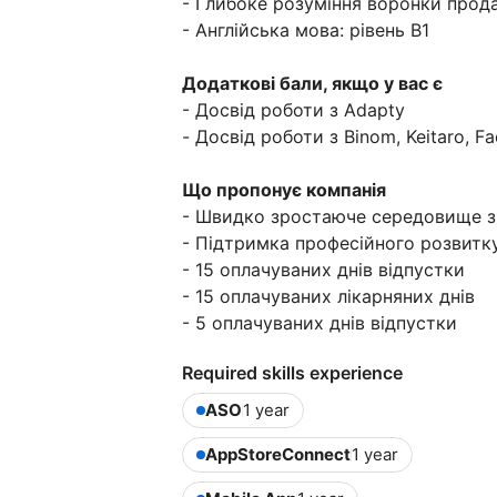
- Глибоке розуміння воронки прод
- Англійська мова: рівень B1
Додаткові бали, якщо у вас є
- Досвід роботи з Adapty
- Досвід роботи з Binom, Keitaro, F
Що пропонує компанія
- Швидко зростаюче середовище з
- Підтримка професійного розвитк
- 15 оплачуваних днів відпустки
- 15 оплачуваних лікарняних днів
- 5 оплачуваних днів відпустки
Required skills experience
ASO
1 year
AppStoreConnect
1 year