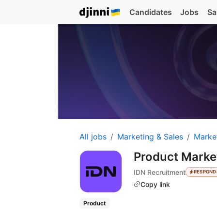
Candidates
Jobs
Sa
All jobs
Marketing & Sales
Marke
Product Mark
IDN Recruitment
RESPOND
Copy link
Product