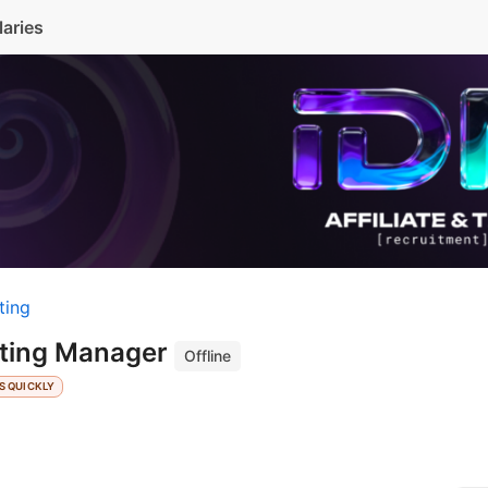
laries
ting
eting Manager
Offline
S QUICKLY