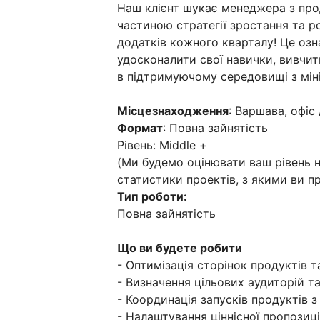
Наш клієнт шукає менеджера з про
частиною стратегії зростання та 
додатків кожного кварталу! Це озн
удосконалити свої навички, вивчит
в підтримуючому середовищі з мін
Місцезнаходження
: Варшава, офіс 
Формат
: Повна зайнятість
Рівень: Middle +
(Ми будемо оцінювати ваш рівень н
статистики проектів, з якими ви п
Тип роботи:
Повна зайнятість
Що ви будете робити
- Оптимізація сторінок продуктів 
- Визначення цільових аудиторій т
- Координація запусків продуктів 
- Налаштування ціннісної пропозиці