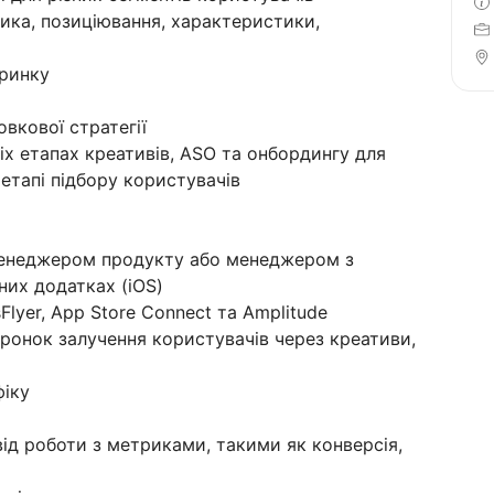
тика, позиціювання, характеристики,
 ринку
и
овкової стратегії
іх етапах креативів, ASO та онбордингу для
 етапі підбору користувачів
 менеджером продукту або менеджером з
них додатках (iOS)
lyer, App Store Connect та Amplitude
оронок залучення користувачів через креативи,
фіку
від роботи з метриками, такими як конверсія,