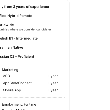
nly from 3 years of experience
fice, Hybrid Remote
rldwide
untries where we consider candidates
nglish B1 - Intermediate
krainian Native
ussian C2 - Proficient
Marketing
ASO
1 year
AppStoreConnect
1 year
Mobile App
1 year
Employment: Fulltime