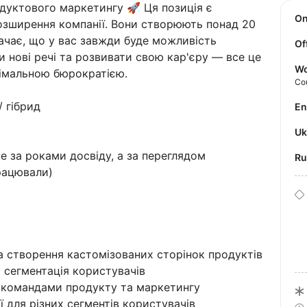
дуктового маркетингу 🚀 Ця позиція є
O
розширення компанії. Вони створюють понад 20
ачає, що у вас завжди буде можливість
Of
и нові речі та розвивати свою кар'єру — все це
Wo
імальною бюрократією.
Co
/ гібрид
E
U
е за роками досвіду, а за переглядом
R
рацювали)
та створення кастомізованих сторінок продуктів
а сегментація користувачів
з командами продукту та маркетингу
ї для різних сегментів користувачів