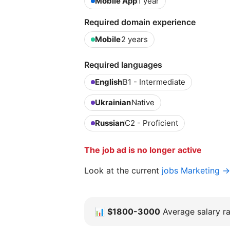
Mobile App
1 year
Required domain experience
Mobile
2 years
Required languages
English
B1 - Intermediate
Ukrainian
Native
Russian
C2 - Proficient
The job ad is no longer active
Look at the current
jobs Marketing →
📊
$1800-3000
Average salary ra