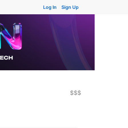
Log In
Sign Up
$$$