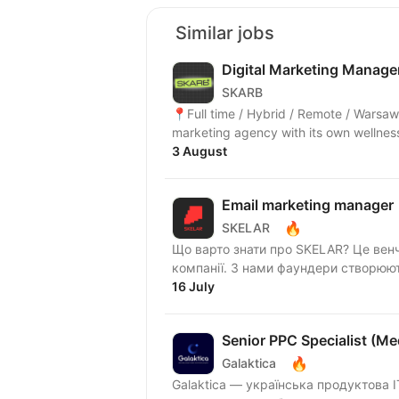
Similar jobs
Digital Marketing Manage
SKARB
📍Full time / Hybrid / Remote / Warsaw office 💼 About the Company: 
marketing agency with its own wellness
3 August
Email marketing manager
🔥
SKELAR
Що варто знати про SKELAR? Це венч
компанії. З нами фаундери створюють
16 July
Senior PPC Specialist (Me
🔥
Galaktica
Galaktica — українська продуктова I