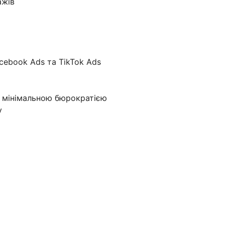
ажів
acebook Ads та TikTok Ads
 мінімальною бюрократією
у