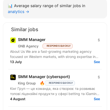
📊
Average salary range of similar jobs in
analytics →
Similar jobs
SMM Manager
$
GNB Agency
RESPONDS QUICKLY
About Us We are a fast-growing marketing agency
focused on Western markets, with strong expertise in
cryptocurrency, gambling, and betting. We work with...
13 July
See
SMM Manager (cybersport)
$
🔥
King Group
RESPONDS QUICKLY
Кінг Груп — це команда, яка створює та розвиває
топові ліцензійні продукти у сфері betting та iGaming.
Наш бренд Betking активно масштабується та
4 August
See
посилює...