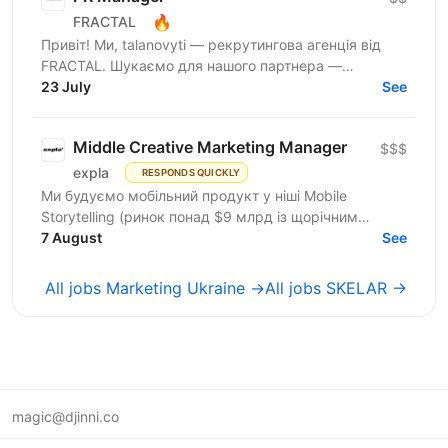
🔥
FRACTAL
Привіт! Ми, talanovyti — рекрутингова агенція від
FRACTAL. Шукаємо для нашого партнера —
найбільшої інвестспільноти України, УкрІнвестКлубу
23 July
See
(579 000+...
Middle Creative Marketing Manager
$$$
expla
RESPONDS QUICKLY
Ми будуємо мобільний продукт у ніші Mobile
Storytelling (ринок понад $9 млрд із щорічним
зростанням 15-20%). Після запуску платного трафіку
7 August
See
у березні 2026...
All jobs Marketing Ukraine →
All jobs SKELAR →
magic@djinni.co
Terms of Use