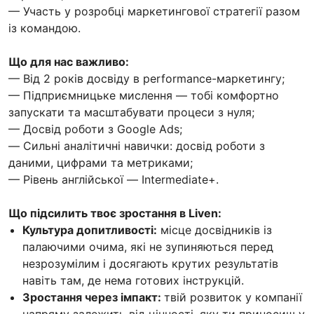
— Участь у розробці маркетингової стратегії разом
із командою.
Що для нас важливо:
— Від 2 років досвіду в performance-маркетингу;
— Підприємницьке мислення — тобі комфортно
запускати та масштабувати процеси з нуля;
— Досвід роботи з Google Ads;
— Сильні аналітичні навички: досвід роботи з
даними, цифрами та метриками;
— Рівень англійської — Intermediate+.
Що підсилить твоє зростання в Liven:
Культура допитливості:
місце досвідників із
палаючими очима, які не зупиняються перед
незрозумілим і досягають крутих результатів
навіть там, де нема готових інструкцій.
Зростання через імпакт:
твій розвиток у компанії
напряму залежить від цінності, яку ти приносиш у