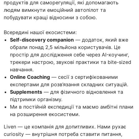
продуктів для саморегуляції, які допомагають
людям вимкнути емоційний автопілот та
побудувати кращі відносини з собою.
Всередині нашої екосистеми:
Self-discovery companion
— додаток, який вже
обрали понад 2,5 мільйона користувачів. Це
простір для дослідження себе через AI-коучинг,
трекери настрою, звукові практики та bite-sized
навчання.
Online Coaching
— сесії з сертифікованими
експертами для розв’язання складних ситуацій.
Supplements
— для фізичного відновлення та
підтримки організму.
Ми в постійній експедиції та маємо амбітні плани
на розширення екосистеми.
Liven — це компанія для допитливих. Нами рухає
curiosity — внутрішня потреба ставити питання,