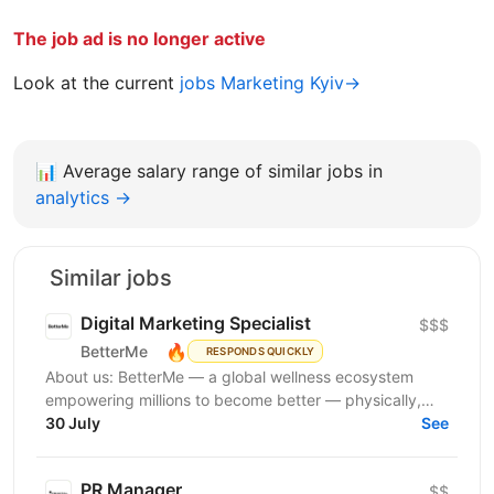
The job ad is no longer active
Look at the current
jobs Marketing Kyiv→
📊
Average salary range of similar jobs in
analytics →
Similar jobs
Digital Marketing Specialist
$$$
🔥
BetterMe
RESPONDS QUICKLY
About us: BetterMe — a global wellness ecosystem
empowering millions to become better — physically,
mentally, and emotionally. We build what makes
30 July
See
people...
PR Manager
$$