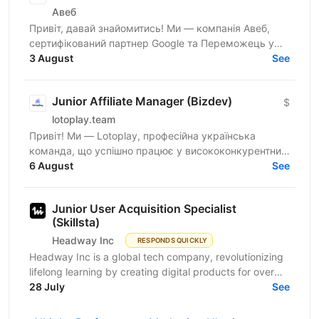
Авеб
Привіт, давай знайомитись! Ми — компанія Авеб,
сертифікований партнер Google та Переможець у
номінації Search Innovation Google Premier Partner
3 August
See
Awards....
Junior Affiliate Manager (Bizdev)
$
lotoplay.team
Привіт! Ми — Lotoplay, професійна українська
команда, що успішно працює у висококонкурентних
нішах. Ми нерозривно пов’язані з affiliate
6 August
See
маркетингом з 2018...
Junior User Acquisition Specialist
(Skillsta)
Headway Inc
RESPONDS QUICKLY
Headway Inc is a global tech company, revolutionizing
lifelong learning by creating digital products for over
150 million users worldwide. Our mission is to...
28 July
See