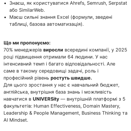
Знаєш, як користуватися Ahrefs, Semrush, Serpstat
або SimilarWeb.
Маєш сильні знання Excel (формули, зведені
таблиці, базова автоматизація).
Що ми пропонуємо:
70% менеджерів
виросли
всередині компанії, у 2025
році підвищення отримали 64 людини. У нас
інтенсивний темп і багато відповідальності. Але
саме в такому середовищі задачі, роль і
професійний рівень
ростуть швидше.
Для цього зростання у нас є навчальний бюджет,
англійська, внутрішня база знань і можливість
навчатися в
UNIVERSity
— внутрішній платформі з 5
факультетів: Human Effectiveness, Domain Mastery,
Leadership & People Management, Business Thinking та
AI Mindset.