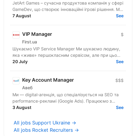
JetArt Games – сучасна продуктова компанія у сфері
GameDev, що створює інноваційні ігрові рішення. Ми
розробляємо високопродуктивні ігрові системи з...
7 August
See
VIP Manager
$
First.ua
Шукаємо VIP Service Manager Ми шукаємо людину,
яка «живе» першокласним сервісом, але при цьому
має «зуби» для продажів. Ти станеш справжнім
20 July
See
консьєржем та...
Key Account Manager
$$$
Авеб
Ми — digital-агенція, що спеціалізується на SEO та
performance-рекламі (Google Ads). Працюємо з
середнім бізнесом в Україні, США, Канаді,
3 August
See
Великобританії та...
All jobs Support Ukraine →
All jobs Rocket Recruiters →