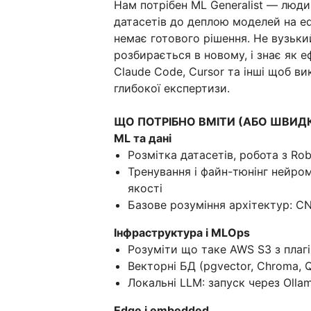
Нам потрібен ML Generalist — людин
датасетів до деплою моделей на ed
немає готового рішення. Не вузький
розбирається в новому, і знає як 
Claude Code, Cursor та інші щоб в
глибокої експертизи.
ЩО ПОТРІБНО ВМІТИ (АБО ШВИД
ML та дані
Розмітка датасетів, робота з Rob
Тренування і файн-тюнінг нейро
якості
Базове розуміння архітектур: C
Інфраструктура і MLOps
Розуміти що таке AWS S3 з плагі
Векторні БД (pgvector, Chroma, 
Локальні LLM: запуск через Ollam
Edge і embedded