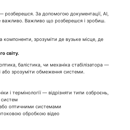
 розберешся. За допомогою документації, AI,
не важливо. Важливо що розберешся і зробиш.
а компоненти, зрозуміти де вузьке місце, де
о світу.
оптика, балістика, чи механіка стабілізатора —
і або зрозуміти обмеження системи.
іки і термінології — відрізняти типи озброєнь,
 систем
 або оптичними системами
потоковою обробкою відео