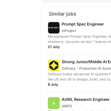
Similar jobs
Prompt Spec Engineer
InProject
Ми шукаємо Prompt Spec Engineer, я
інтелекту. Це роль не про "творче сп
21 July
Strong Junior/Middle AI E
Softcery – Production AI Sys
Softcery builds advanced AI systems f
the US and UK to design, build, and sc
8 July
AI/ML Research Engineer
AMFG