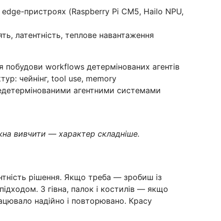
 edge-пристроях (Raspberry Pi CM5, Hailo NPU,
ять, латентність, теплове навантаження
я побудови workflows детермінованих агентів
тур: чейнінг, tool use, memory
 недетермінованими агентними системами
ожна вивчити — характер складніше.
антність рішення. Якщо треба — зробиш із
підходом. З гівна, палок і костилів — якщо
ацювало надійно і повторювано. Красу