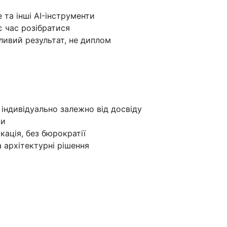
 та інші AI-інструменти
є час розібратися
ивий результат, не диплом
ндивідуально залежно від досвіду
ми
ація, без бюрократії
 архітектурні рішення