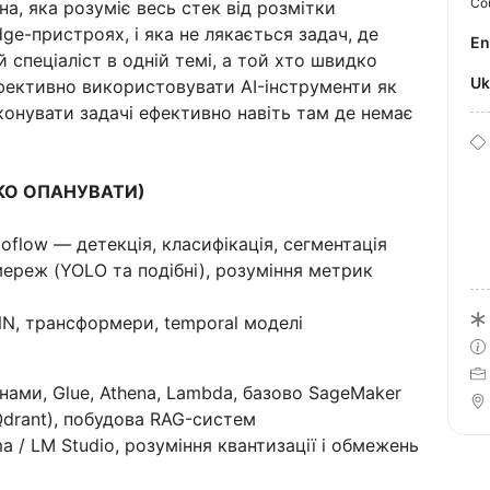
Co
а, яка розуміє весь стек від розмітки
ge-пристроях, і яка не лякається задач, де
E
 спеціаліст в одній темі, а той хто швидко
U
ефективно використовувати AI-інструменти як
иконувати задачі ефективно навіть там де немає
КО ОПАНУВАТИ)
oflow — детекція, класифікація, сегментація
мереж (YOLO та подібні), розуміння метрик
NN, трансформери, temporal моделі
нами, Glue, Athena, Lambda, базово SageMaker
Qdrant), побудова RAG-систем
a / LM Studio, розуміння квантизації і обмежень