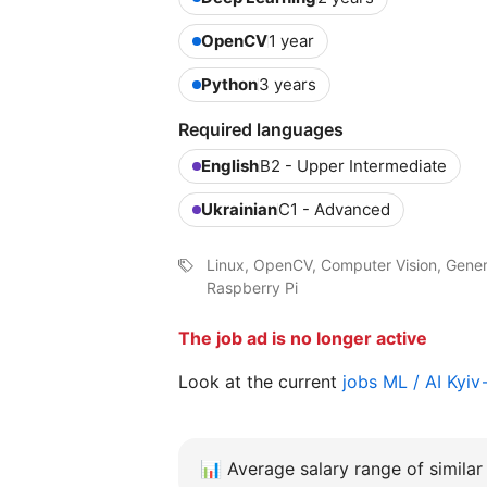
OpenCV
1 year
Python
3 years
Required languages
English
B2 - Upper Intermediate
Ukrainian
C1 - Advanced
Linux, OpenCV, Computer Vision, Genera
Raspberry Pi
The job ad is no longer active
Look at the current
jobs ML / AI Kyi
📊
Average salary range of similar 