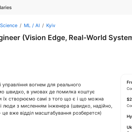
laries
 Science
ML / AI
Kyiv
gineer (Vision Edge, Real-World Syste
f
 управління вогнем для реального
Con
мо швидко, в умовах де помилка коштує
 їх створюємо самі з того що є і що можна
$
ні люди з мисленням інженера (швидко, надійно,
Co
- це вже відділ масштабування розберется)
Hy
Uk