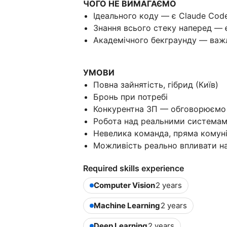
ЧОГО НЕ ВИМАГАЄМО
Ідеального коду — є Claude Code
Знання всього стеку наперед — 
Академічного бекграунду — важл
УМОВИ
Повна зайнятість, гібрид (Київ)
Бронь при потребі
Конкурентна ЗП — обговорюємо і
Робота над реальними система
Невелика команда, пряма комунік
Можливість реально впливати на
Required skills experience
Computer Vision
2 years
Machine Learning
2 years
Deep Learning
2 years