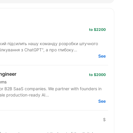
to $2200
кий підсилить нашу команду розробки штучного
ілкування з ChatGPT", а про глибоку...
See
ngineer
to $2000
tems
or B2B SaaS companies. We partner with founders in
ale production-ready AI...
See
$