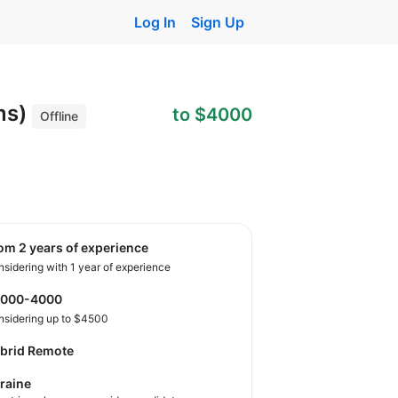
Log In
Sign Up
ms)
to $4000
Offline
rom 2 years of experience
sidering with 1 year of experience
2000-4000
nsidering up to $4500
brid Remote
raine