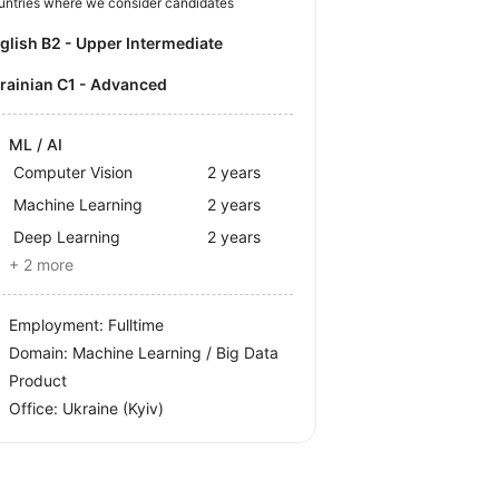
untries where we consider candidates
nglish B2 - Upper Intermediate
krainian C1 - Advanced
ML / AI
Computer Vision
2 years
Machine Learning
2 years
Deep Learning
2 years
+ 2 more
Employment: Fulltime
Domain: Machine Learning / Big Data
Product
Office:
Ukraine
(Kyiv)