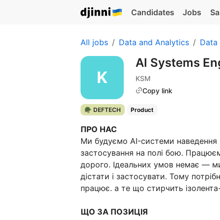
Candidates
Jobs
Sa
All jobs
Data and Analytics
Data
AI Systems En
KSM
Copy link
🪖 DEFTECH
Product
ПРО НАС
Ми будуємо AI-системи наведення і
застосування на полі бою. Працює
дорого. Ідеальних умов немає — ми
дістати і застосувати. Тому потріб
працює. а те що стирчить ізолента
ЩО ЗА ПОЗИЦІЯ